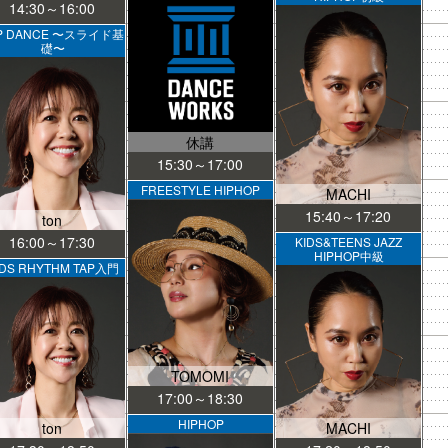
14:30～16:00
P DANCE 〜スライド基
礎〜
休講
15:30～17:00
FREESTYLE HIPHOP
MACHI
15:40～17:20
ton
16:00～17:30
KIDS&TEENS JAZZ
HIPHOP中級
IDS RHYTHM TAP入門
TOMOMI
17:00～18:30
HIPHOP
ton
MACHI