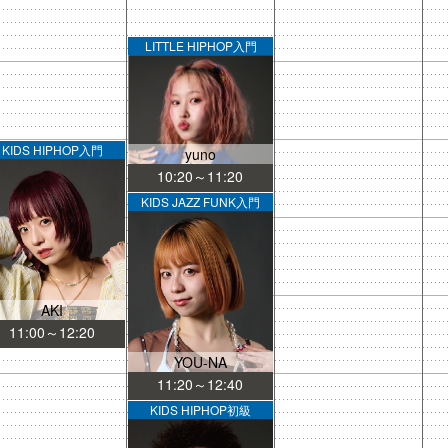
LITTLE HIPHOP入門
KIDS HIPHOP入門
yuno
10:20～11:20
KIDS JAZZ FUNK入門
AKI
11:00～12:20
YOU-NA
11:20～12:40
KIDS HIPHOP初級