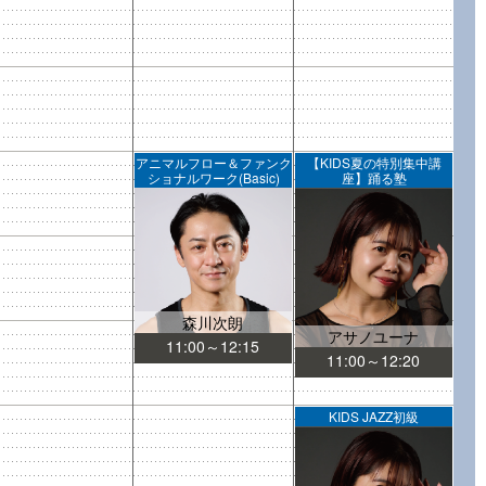
アニマルフロー＆ファンク
【KIDS夏の特別集中講
ショナルワーク(Basic)
座】踊る塾
森川次朗
アサノユーナ
11:00～12:15
11:00～12:20
KIDS JAZZ初級