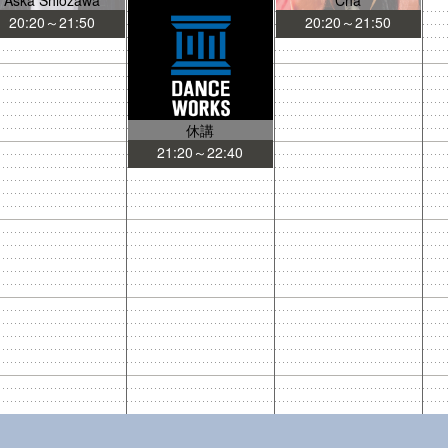
Aska Shiozawa
Cha
20:20～21:50
20:20～21:50
休講
21:20～22:40