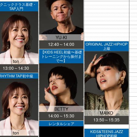
クニッククラス基礎・
TAP入門
YU-KI
12:40～14:00
ORIGINAL JAZZ HIPHOP
上級
【KIDS HEEL初級〜基礎
トレーニングから振付ま
で〜】
ton
13:00～14:30
RHYTHM TAP初中級
BETTY
MAIKO
14:00～15:30
13:50～15:35
レンタルシェア
KIDS&TEENS JAZZ
ton
HIPHOP初級