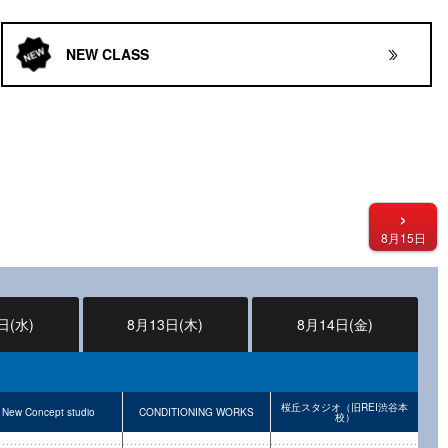
NEW CLASS
›
8月15日
日(水)
8月13日(木)
8月14日(金)
桜丘スタジオ（旧REI渋谷本
New Concept studio
CONDITIONING WORKS
校）