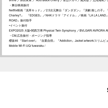
・舞台映画振付
Netflix映画『浅草キッド』／2.5次元舞台『ダンダダン』『演劇 推しの子』『M
Charley?』 『EDGES』／NHKドラマ「アイドル」／映画『LA LA LA
ROAD』振付助手
•イベント振付
EXPO2025 大阪•関西万博 Physical Twin Symphony ／BVLGARI AVRORA
・CM,広告振付・ポージング指導
櫻坂46 『Start over!』 『自業自得』 『Addiction』Jacket artwork/スリム
Mobile Wi-Fi UQ/ fuwaraku /