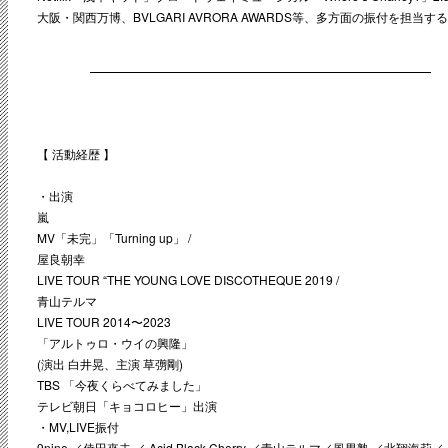
大阪・関西万博、BVLGARI AVRORA AWARDS等、多方面の振付を担当す
【 活動経歴 】
・出演
嵐
MV「未完」「Turning up」 /
屋良朝幸
LIVE TOUR “THE YOUNG LOVE DISCOTHEQUE 2019 /
青山テルマ
LIVE TOUR 2014〜2023
「アルトゥロ・ウイの興隆」
(演出 白井晃、主演 草彅剛)
TBS 「今夜くらべてみました」
テレビ朝日「キョコロヒー」出演
・MV,LIVE振付
9nine ／倖田來未 ／ Acid Black Cherry ／青山テルマ／風男塾 ／北翔海莉