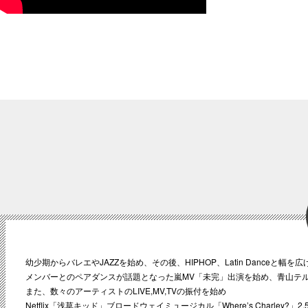
幼少期からバレエやJAZZを始め、その後、HIPHOP、Latin Danceと幅を
メンバーとのペアダンスが話題となった嵐MV「未完」出演を始め、青山テルマ
また、数々のアーティストのLIVE,MV,TVの振付を始め
Netflix「浅草キッド」ブロードウェイミュージカル「Where’s Charley