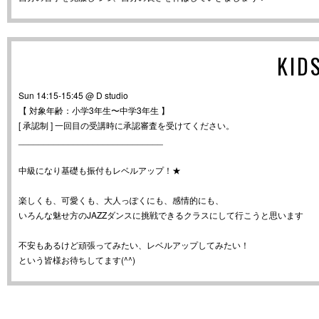
KID
Sun 14:15-15:45 @ D studio
【 対象年齢：小学3年生〜中学3年生 】
[ 承認制 ] 一回目の受講時に承認審査を受けてください。
_____________________________
中級になり基礎も振付もレベルアップ！★
楽しくも、可愛くも、大人っぽくにも、感情的にも、
いろんな魅せ方のJAZZダンスに挑戦できるクラスにして行こうと思います
不安もあるけど頑張ってみたい、レベルアップしてみたい！
という皆様お待ちしてます(^^)