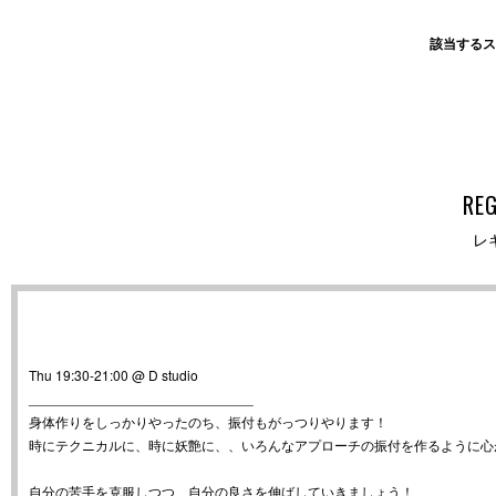
該当するス
RE
レ
Thu 19:30-21:00 @ D studio
_____________________________
身体作りをしっかりやったのち、振付もがっつりやります！
時にテクニカルに、時に妖艶に、、いろんなアプローチの振付を作るように心
自分の苦手を克服しつつ、自分の良さを伸ばしていきましょう！