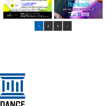
1
2
3
»