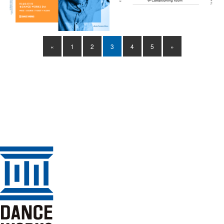
«
1
2
3
4
5
»