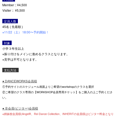
Member :: ¥4,500
Visiter :: ¥5,500
定員人数
45名 ( 先着順 )
※11/22（土） 18:00〜予約開始！
対象
小学３年生以上
※振り付けをメインに進めるクラスとなります。
※見学は不可となります。
支払方法
● DANCEWORKS会員様
①予約サイトのスケジュール画面よりご希望のworkshopのクラスを選択
②ご希望のクラス専用の【WORKSHOP会員専用チケット】をご購入の上ご予約くださ
い。
● 非会員(ビジター)会員様
※姉妹校会員様(AngelR、Rei Dance Collection、INHERITの会員様はビジター料金となり