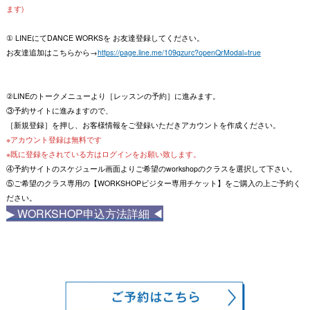
ます)
① LINEにてDANCE WORKSを お友達登録してください。
お友達追加はこちらから→
https://page.line.me/109qzurc?openQrModal=true
②LINEのトークメニューより［レッスンの予約］に進みます。
③予約サイトに進みますので、
［新規登録］を押し、お客様情報をご登録いただきアカウントを作成ください。
※アカウント登録は無料です
※既に登録をされている方はログインをお願い致します。
④予約サイトのスケジュール画面よりご希望のworkshopのクラスを選択して下さい。
⑤ご希望のクラス専用の【WORKSHOPビジター専用チケット】をご購入の上ご予約く
ださい。
▶︎ WORKSHOP申込方法詳細 ◀︎