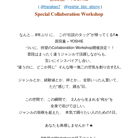
（
@harakao7
@yoshie_bbc_ebony
)
𝐒𝐩𝐞𝐜𝐢𝐚𝐥 𝐂𝐨𝐥𝐥𝐚𝐛𝐨𝐫𝐚𝐭𝐢𝐨𝐧 𝐖𝐨𝐫𝐤𝐬𝐡𝐨𝐩
なんと… 8年ぶり に、 この“伝説のタッグ”が帰ってくる‼️🔥
原田薫 × YOSHIE
ついに、待望のCollaboration Workshop開催決定！！
普段はまったく違うジャンルで活躍しながらも、
互いにインスパイアし合い、
“違うのに、どこか同じ” そんな唯一無二の空気を創り出す2人。
ジャンルとか、経験値とか、枠とか… 全部いったん置いて、
ただ“感じて、踊る”日。
この空間で、この瞬間で、 2人から生まれる“何か”を
全身で浴びてほしい。
ジャンルの垣根を超えた、 本気で踊りたい人のための1日。
あなたも体感しませんか？🔥
8年前のWorkshopの様子はこちら