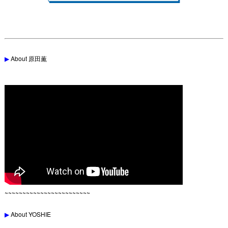
▶︎
About 原田薫
~~~~~~~~~~~~~~~~~~~~~~~~
▶︎
About YOSHIE