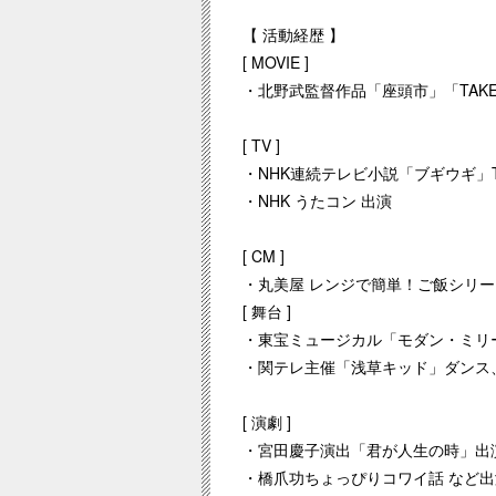
【 活動経歴 】
[ MOVIE ]
・北野武監督作品「座頭市」「TAKES
[ TV ]
・NHK連続テレビ小説「ブギウギ」
・NHK うたコン 出演
[ CM ]
・丸美屋 レンジで簡単！ご飯シリー
[ 舞台 ]
・東宝ミュージカル「モダン・ミリー」
・関テレ主催「浅草キッド」ダンス、
[ 演劇 ]
・宮田慶子演出「君が人生の時」出
・橋爪功ちょっぴりコワイ話 など出