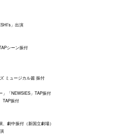
HI’s」出演
TAPシーン振付
ズ ミュージカル篇 振付
「NEWSIES」TAP振付
TAP振付
演、劇中振付（新国立劇場）
演