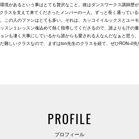
境があるという事はとても贅沢なこと。彼はダンスワークス講師歴がかなり長
Pクラスを支えて来てくださったメンバーの一人。ずっと長く通っている生
。この人のファンはとても多い。それは、カッコイイルックスとユーモ
ッスン１レッスン魂込めて熱く指導してくださるので、誰よりも汗の量
ョンも凄く大事にしているから誰からも愛される人なんだなぁと思う。TA
だ難しいクラスなので、まずはton先生のクラスを経て、ぜひRON×Ⅱ
PROFILE
プロフィール