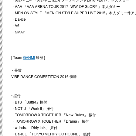
・AAA 「AAA ARENA TOUR 2017 -WAY OF GLORY-」本人ダミー
・MEN ON STYLE 『MEN ON STYLE SUPER LIVE 2015』本人ダミー
・Da-ice
・V6
・SMAP
[ Team
GANMI
経歴 ]
• 受賞
VIBE DANCE COMPETITION 2016 優勝
• 振付
・BTS 「Butter」振付
・NCT U 「Work It」 振付
・TOMORROW X TOGETHER 「New Rules」 振付
・TOMORROW X TOGETHER 「Drama」 振付
・w-inds. 「Dirty talk」 振付
・Da-iCE 「TOKYO MERRY GO ROUND」 振付