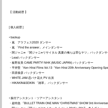
【 活動経歴 】
[ 個人経歴 ]
• backup
・嵐 アラフェス2020 ダンサー
・嵐 「Find the answer」メインダンサー
・関ジャニ∞ 「関ジャニ∞リサイタル 真夏の俺らは罪なヤツ」バックダンサ
・Lead バックダンサー
・板野友美 CAME PARTY! NHK (MUSIC JAPAN) バックダンサー
・平井堅「Ken Hirai Films Vol.13『Ken Hirai 20th Anniversary Opening
・田原俊彦 バックダンサー
・WHITE JAM 恋バナ花火 PV 出演
・HIKAKIN&SEIKIN 「雑草」 バックダンサー
• 振付アシスタント・ツアーアシスタント
・超特急 『BULLET TRAIN ONE MAN “CHRISTMAS” SHOW 3rd Annive
・関ジャニ∞ 「関ジャニ’sエイターテイメント2016〜2017」本人ダミー