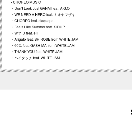
• CHOREO MUSIC
・Don’t Look Just GANMI feat. A.G.O
・WE NEED A HERO feat. ミオヤマザキ
・CHOREO feat. claquepot
・Feels Like Summer feat. SIRUP
・With U feat. eill
・Arigato feat. SHIROSE from WHITE JAM
・60% feat. GASHIMA from WHITE JAM
・THANK YOU feat. WHITE JAM
・ハイタッチ feat. WHITE JAM