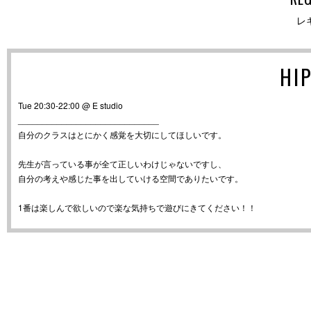
レ
HI
Tue 20:30-22:00 @ E studio
_____________________________
自分のクラスはとにかく感覚を大切にしてほしいです。
先生が言っている事が全て正しいわけじゃないですし、
自分の考えや感じた事を出していける空間でありたいです。
1番は楽しんで欲しいので楽な気持ちで遊びにきてください！！