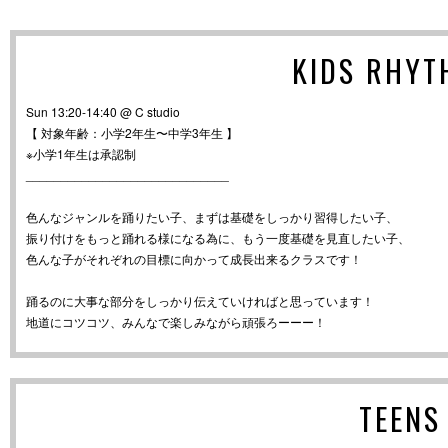
KIDS RHY
Sun 13:20-14:40 @ C studio
【 対象年齢：小学2年生〜中学3年生 】
※小学1年生は承認制
_____________________________
色んなジャンルを踊りたい子、まずは基礎をしっかり習得したい子、
振り付けをもっと踊れる様になる為に、もう一度基礎を見直したい子、
色んな子がそれぞれの目標に向かって成長出来るクラスです！
踊るのに大事な部分をしっかり伝えていければと思っています！
地道にコツコツ、みんなで楽しみながら頑張ろーーー！
TEEN