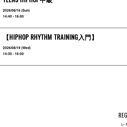
2026/08/16 (Sun)
14:40 - 16:00
【HIPHOP RHYTHM TRAINING入門】
2026/08/19 (Wed)
14:30 - 16:00
RE
レ