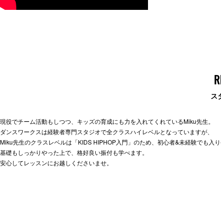
R
ス
現役でチーム活動もしつつ、キッズの育成にも力を入れてくれているMiku先生。
ダンスワークスは経験者専門スタジオで全クラスハイレベルとなっていますが、
Miku先生のクラスレベルは「KIDS HIPHOP入門」のため、初心者&未経験でも
基礎もしっかりやった上で、格好良い振付も学べます。
安心してレッスンにお越しくださいませ。