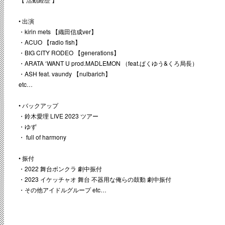
• 出演
・kirin mets 【織田信成ver】
・ACUO 【radio fish】
・BIG CITY RODEO 【generations】
・ARATA ‘WANT U prod.MADLEMON （feat.ぱくゆう&くろ局長）
・ASH feat. vaundy 【nulbarich】
etc…
• バックアップ
・鈴木愛理 LIVE 2023 ツアー
・ゆず
・ full of harmony
• 振付
・2022 舞台ボンクラ 劇中振付
・2023 イケッチャオ 舞台 不器用な俺らの鼓動 劇中振付
・その他アイドルグループ etc…