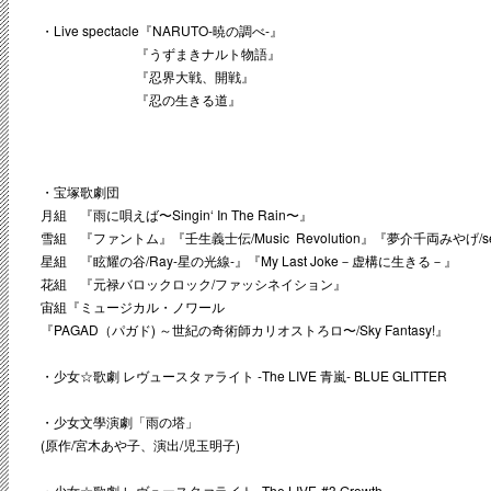
・Live spectacle『NARUTO-暁の調べ-』
『うずまきナルト物語』
『忍界大戦、開戦』
『忍の生きる道』
・宝塚歌劇団
月組 『雨に唄えば〜Singin‘ In The Rain〜』
雪組 『ファントム』『壬生義士伝/Music Revolution』『夢介千両みやげ/sen
星組 『眩耀の谷/Ray-星の光線-』『My Last Joke－虚構に生きる－』
花組 『元禄バロックロック/ファッシネイション』
宙組『ミュージカル・ノワール
『PAGAD（パガド) ～世紀の奇術師カリオストろロ〜/Sky Fantasy!』
・少女☆歌劇 レヴュースタァライト -The LIVE 青嵐- BLUE GLITTER
・少女文學演劇「雨の塔」
(原作/宮木あや子、演出/児玉明子)
・少女☆歌劇 レヴュースタァライト -The LIVE-#3 Growth