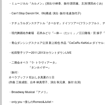
・ミュージカル『カルメン』(演出/小林香、振付/原田薫、主演/濱田めぐみ)
・Can’t Stop Dancin’04、06(構成･演出･振付/名倉加代子)
・ナチュラルダンステアトル『さーかす』ドイツツアー(フランクフルト、デ
・現代舞踊名作劇場 石井みどり『―体―（たい）』／江口隆哉・宮 操子
・青山ダンシングスクエア公演 新上裕也 作品『CaCaRu KaKeLu-ダイヤル
・松田聖子ツアー2011,2013/カウントダウンLIVE
・二期会オペラ『ラ･トラヴィアータ』
『タンホイザー』
〈振付〉
オペラブッファ 狂おしき真夏の１日
(作曲 三枝成彰、台本 林真理子、演出 秋元康、振付 出演)
・Broadway Musical『アメリ』
・only you ~僕らのRomeo&Juliet ~