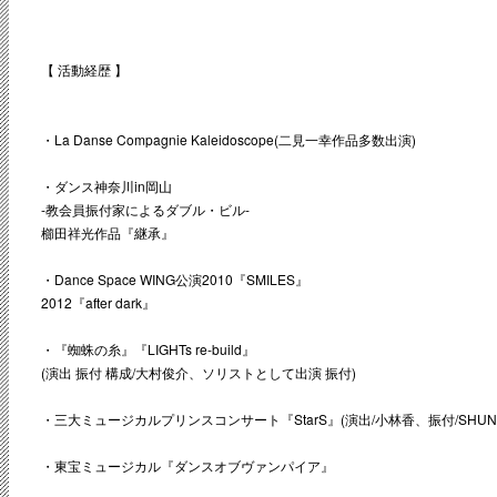
【 活動経歴 】
・La Danse Compagnie Kaleidoscope(二見一幸作品多数出演)
・ダンス神奈川in岡山
-教会員振付家によるダブル・ビル-
櫛田祥光作品『継承』
・Dance Space WING公演2010『SMILES』
2012『after dark』
・『蜘蛛の糸』『LIGHTs re-build』
(演出 振付 構成/大村俊介、ソリストとして出演 振付)
・三大ミュージカルプリンスコンサート『StarS』(演出/小林香、振付/SHUN
・東宝ミュージカル『ダンスオブヴァンパイア』