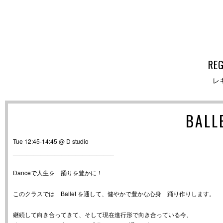
RE
レ
BALL
Tue 12:45-14:45 @ D studio
_____________________________
Danceで人生を 踊りを豊かに！
このクラスでは Ballet を通して、健やかで豊かな心身 踊り作りします。
継続して向き合ってきて、そして現在進行形で向き合っている今、