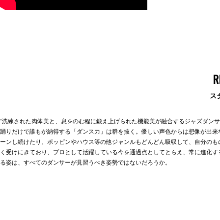
R
ス
“洗練された肉体美と、息をのむ程に鍛え上げられた機能美が融合するジャズダンサ
踊りだけで誰もが納得する「ダンス力」は群を抜く。優しい声色からは想像が出来
ーンし続けたり、ポッピンやハウス等の他ジャンルもどんどん吸収して、自分のも
く受けにきており、プロとして活躍している今を通過点としてとらえ、常に進化す
る姿は、すべてのダンサーが見習うべき姿勢ではないだろうか。