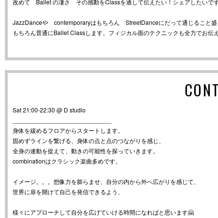
改めて Ballet の凄さ その感動をClassを通して伝えたい！シェアしたいで
JazzDanceや contemporaryはもちろん StreetDanceにだって通じる
もちろん普通にBallet Classします。フィジカル面のテクニックも全力でお伝
CON
Sat 21:00-22:30 @ D studio
_____________________________
身体を緩めるフロアからスタートします。
固めずラインを繋げる、身体の点と点のつながりを感じ、
全身の連動を捉えて、動きの可能性を探っていきます。
combinationはクラシック楽曲多めです。
イメージ。。。想像力を膨らませ、自分の内から外へ広がりを感じて、
世界に扉を開けて自己を発信できるよう、
様々にアプローチして自分を広げていける時間になればと思います🤗