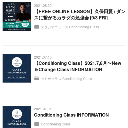
2021.08.30
【FREE ONLINE LESSON】久保田賢 / ダン
スに繋がるカラダの勉強会 [9/3 FRI]
スタジオニュース
Conditioning Class
2021.07.10
【Conditioning Class】2021.7,8月〜New
＆Change Class INFORMATION
ＮＥＷクラス
Conditioning Class
2021.07.01
Conditioning Class INFORMATION
Conditioning Class