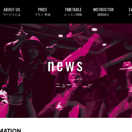
ABOUT US
PRICE
TIMETABLE
INSTRUCTOR
E
ワークスとは
プラン･料金
レッスン情報
講師紹介
イ
news
ニュース
RMATION