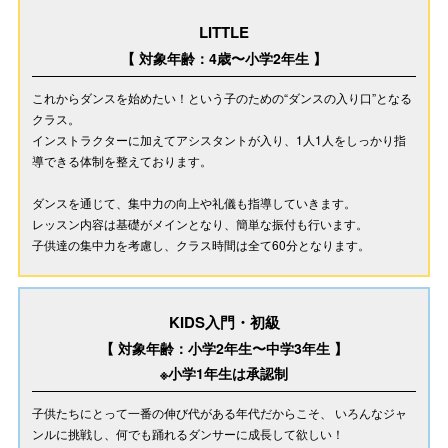
LITTLE
【 対象年齢：4歳〜小学2年生 】
これからダンスを始めたい！という子のための“ダンスの入り口”となる
クラス。
インストラクターに加えてアシスタントが入り、1人1人をしっかり指
導できる体制を整えております。
ダンスを通じて、集中力の向上や礼儀も指導していきます。
レッスン内容は基礎がメインとなり、簡単な振付も行います。
子供達の集中力を考慮し、クラス時間は全て60分となります。
KIDS入門・初級
【 対象年齢：小学2年生〜中学3年生 】
※小学1年生は承認制
子供たちにとって一番の伸び代がある年代だからこそ、 いろんなジャ
ンルに挑戦し、何でも踊れるダンサーに成長して欲しい！