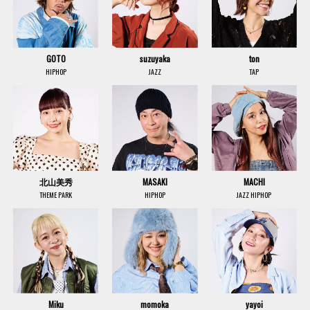
GOTO
suzuyaka
ton
HIPHOP
JAZZ
TAP
北山美秀
MASAKI
MACHI
THEME PARK
HIPHOP
JAZZ HIPHOP
Miku
momoka
yayoi