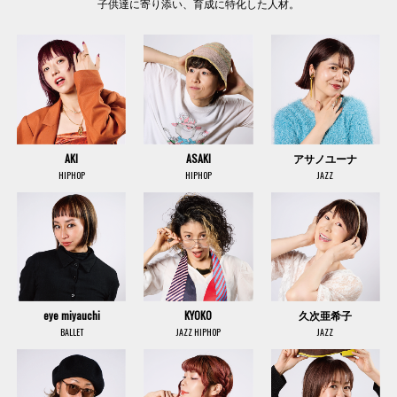
子供達に寄り添い、育成に特化した人材。
AKI
ASAKI
アサノユーナ
HIPHOP
HIPHOP
JAZZ
eye miyauchi
KYOKO
久次亜希子
BALLET
JAZZ HIPHOP
JAZZ