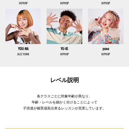
HIPHOP
HIPHOP
HIPHOP
YOU-NA
YU-KI
yuno
JAZZ FUNK
HIPHOP
HIPHOP
レベル説明
各クラスごとに対象年齢が異なり、
年齢・レベルを細かく分けることによって
子供達が確実成長出来るレッスンが充実しています。