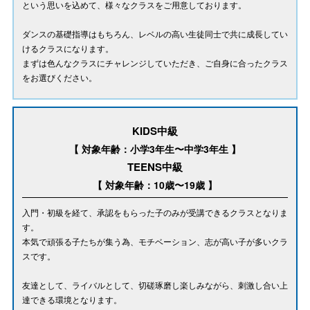
という思いを込めて、様々なクラスをご用意しております。
ダンスの基礎指導はもちろん、レベルの高い生徒同士で共に成長してい
けるクラスになります。
まずは色んなクラスにチャレンジしていただき、ご自身に合ったクラス
をお選びください。
KIDS中級
【 対象年齢：小学3年生〜中学3年生 】
TEENS中級
【 対象年齢：10歳〜19歳 】
入門・初級を経て、承認をもらった子のみが受講できるクラスとなりま
す。
本気で頑張る子たちが集う為、モチベーション、志が高い子が多いクラ
スです。
友達として、ライバルとして、切磋琢磨し楽しみながら、刺激し合い上
達できる環境となります。