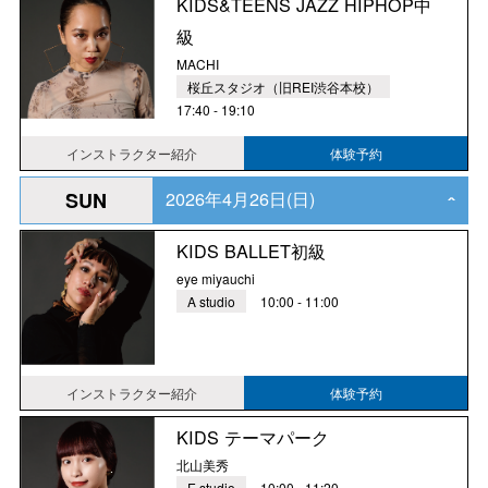
KIDS&TEENS JAZZ HIPHOP中
級
MACHI
桜丘スタジオ（旧REI渋谷本校）
17:40 - 19:10
インストラクター紹介
体験予約
2026年4月26日(日)
SUN
‹
KIDS BALLET初級
eye miyauchi
A studio
10:00 - 11:00
インストラクター紹介
体験予約
KIDS テーマパーク
北山美秀
E studio
10:00 - 11:20