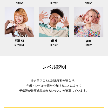
HIPHOP
HIPHOP
HIPHOP
YOU-NA
YU-KI
yuno
JAZZ FUNK
HIPHOP
HIPHOP
レベル説明
各クラスごとに対象年齢が異なり、
年齢・レベルを細かく分けることによって
子供達が確実成長出来るレッスンが充実しています。