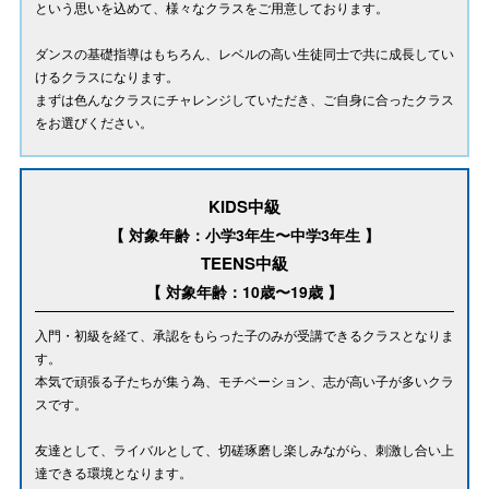
という思いを込めて、様々なクラスをご用意しております。
ダンスの基礎指導はもちろん、レベルの高い生徒同士で共に成長してい
けるクラスになります。
まずは色んなクラスにチャレンジしていただき、ご自身に合ったクラス
をお選びください。
KIDS中級
【 対象年齢：小学3年生〜中学3年生 】
TEENS中級
【 対象年齢：10歳〜19歳 】
入門・初級を経て、承認をもらった子のみが受講できるクラスとなりま
す。
本気で頑張る子たちが集う為、モチベーション、志が高い子が多いクラ
スです。
友達として、ライバルとして、切磋琢磨し楽しみながら、刺激し合い上
達できる環境となります。