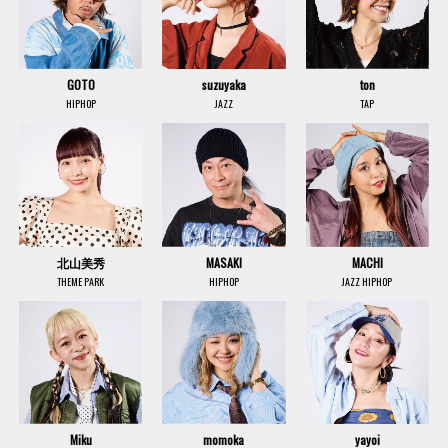
GOTO
suzuyaka
ton
HIPHOP
JAZZ
TAP
北山美秀
MASAKI
MACHI
THEME PARK
HIPHOP
JAZZ HIPHOP
Miku
momoka
yayoi