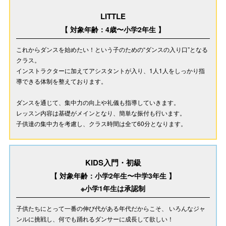
LITTLE
【 対象年齢：4歳〜小学2年生 】
これからダンスを始めたい！という子のための“ダンスの入り口”となる
クラス。
インストラクターに加えてアシスタントが入り、1人1人をしっかり指
導できる体制を整えております。
ダンスを通じて、集中力の向上や礼儀も指導していきます。
レッスン内容は基礎がメインとなり、簡単な振付も行います。
子供達の集中力を考慮し、クラス時間は全て60分となります。
KIDS入門・初級
【 対象年齢：小学2年生〜中学3年生 】
※小学1年生は承認制
子供たちにとって一番の伸び代がある年代だからこそ、 いろんなジャ
ンルに挑戦し、何でも踊れるダンサーに成長して欲しい！