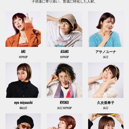
子供達に寄り添い、育成に特化した人材。
AKI
ASAKI
アサノユーナ
HIPHOP
HIPHOP
JAZZ
eye miyauchi
KYOKO
久次亜希子
BALLET
JAZZ HIPHOP
JAZZ