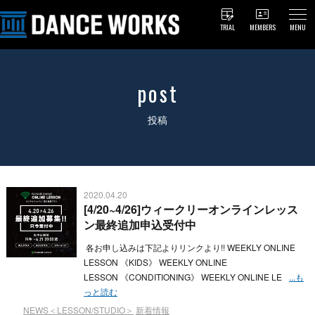
TRIAL
MEMBERS
MENU
post
投稿
2020.04.20
[4/20~4/26]ウィークリーオンラインレッス
ン最終追加申込受付中
各お申し込みは下記よりリンクより!! WEEKLY ONLINE
LESSON 《KIDS》 WEEKLY ONLINE
LESSON 《CONDITIONING》 WEEKLY ONLINE LE
...も
っと読む
NEWS＜LESSON/STUDIO＞
新着情報