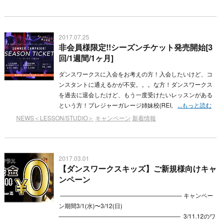
2017.07.25
非会員様限定!!シーズンチケット発売開始[3
回/1週間/1ヶ月]
ダンスワークスに入会をお考えの方！入会したいけど、コ
ンスタントに通えるかが不安。。。な方！ダンスワークス
を過去に退会したけど、もう一度受けたいレッスンがある
という方！プレジャーガレージ姉妹校(REI,
...もっと読む
NEWS＜LESSON/STUDIO＞
キャンペーン
新着情報
2017.03.01
【ダンスワークスキッズ】ご新規様向けキャ
ンペーン
————————————————————– キャンペー
ン期間3/1(水)〜3/12(日)
————————————————————– 3/11.12のワ