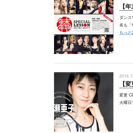
【年
ダンス
名も「
もっと
2016.1
【変更
変更 C
火曜日