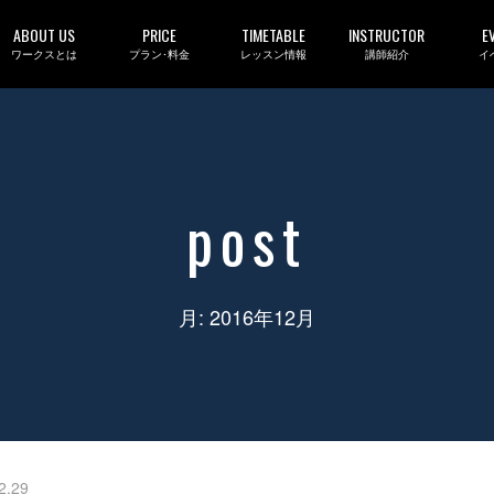
ABOUT US
PRICE
TIMETABLE
INSTRUCTOR
E
ワークスとは
プラン･料金
レッスン情報
講師紹介
イ
post
月:
2016年12月
2.29