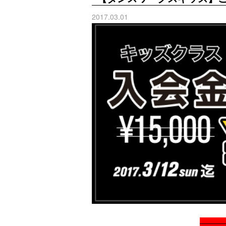
2017.03.01
———