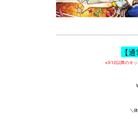
【通
※3/12以降の
＼