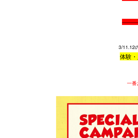
———
3/11.12
体験・
一番