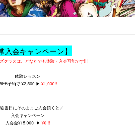
常入会キャンペーン】
キッズクラスは、どなたでも体験・入会可能です!!!
体験レッスン
WEB予約で
¥2,500
▶︎
¥1,000!!
体験当日にそのままご入会頂くと／
入会キャ
ンペーン
入会金
¥15,000
▶︎
¥0!!!