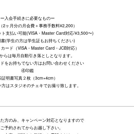
ー入会手続きに必要なものー
2ヶ月分の月会費＋事務手数料¥2,200）
払い可能(VISA・Master Card対応/¥3,500〜)
書(学生の方は学生証もお持ちください)
ード（VISA・Master Card・JCB対応）
目からは毎月自動引き落としとなります。
ードをお持ちでない方はお問い合わせください
④印鑑
⑤証明書写真２枚（3cm×4cm）
い方はスタジオのチェキでお撮り致します。
れた方のみ、キャンペーン対応となりますので
ずご予約されてからお越し下さい。