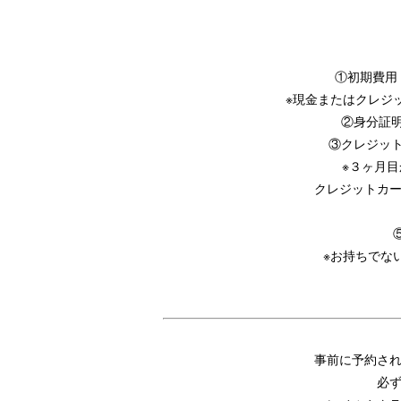
①初期費用（
※現金またはクレジット支
②身分証明
③クレジットカ
※３ヶ月
クレジットカ
※お持ちでな
事前に予約さ
必