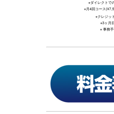
※ダイレクトで
※月4回コース(¥
※クレジッ
※3ヶ月
※ 事務