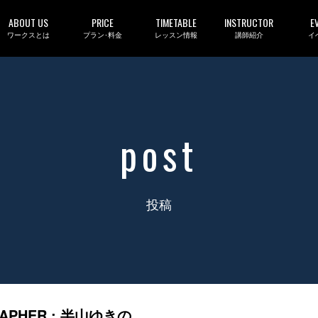
ABOUT US
PRICE
TIMETABLE
INSTRUCTOR
E
ワークスとは
プラン･料金
レッスン情報
講師紹介
イ
post
投稿
RAPHER : 半山ゆきの