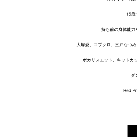
15
持ち前の身体能力を生
大塚愛、コブクロ、三戸なつめ、s
ポカリスエット、キットカ
ダ
Red 