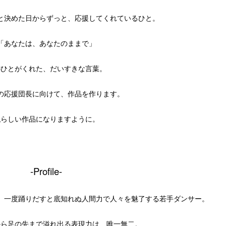
と決めた日からずっと、応援してくれているひと。
「あなたは、あなたのままで」
のひとがくれた、だいすきな言葉。
の応援団長に向けて、作品を作ります。
私らしい作品になりますように。
-Profile-
、一度踊りだすと底知れぬ人間力で人々を魅了する若手ダンサー。
から足の先まで溢れ出る表現力は、唯一無二。