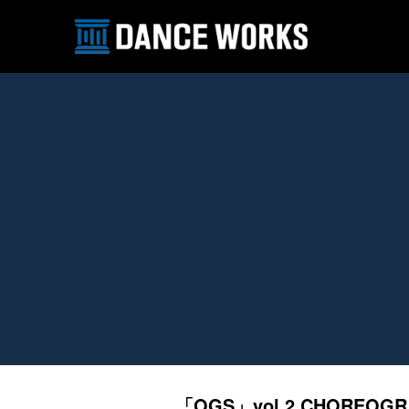
「OGS」vol.2 CHOREOG