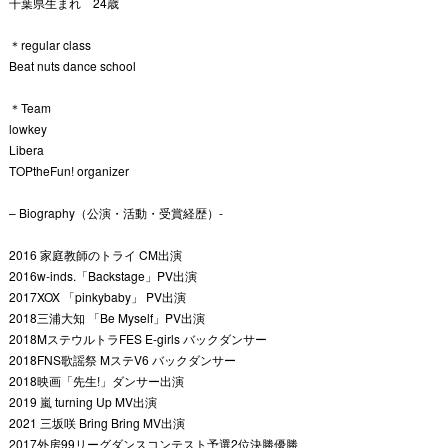
千葉県生まれ 24歳
＊regular class
Beat nuts dance school
＊Team
lowkey
Libera
TOPtheFun! organizer
– Biography（公演・活動・受賞経歴）-
2016 家庭教師のトライ CM出演
2016w-inds.「Backstage」PV出演
2017XOX 「pinkybaby」 PV出演
2018三浦大知 「Be Myself」PV出演
2018MステウルトラFES E-girls バックダンサー
2018FNS歌謡祭 MステV6 バックダンサー
2018映画「先生!」ダンサー出演
2019 嵐 turning Up MV出演
2021 三坂咲 Bring Bring MV出演
2017外房99リーグダンスコンテスト予選2位決勝優勝