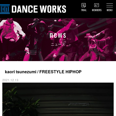
TRIAL
MEMBERS
MENU
news
ニュース
kaori tsunezumi / FREESTYLE HIPHOP
2021.12.13