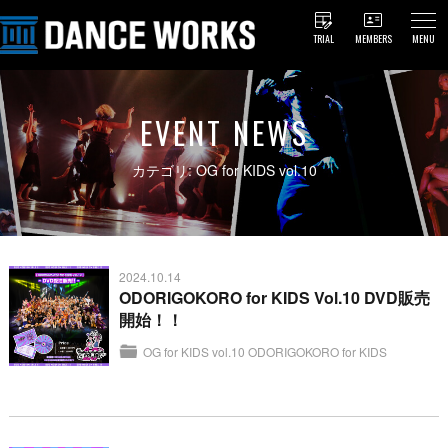
TRIAL
MEMBERS
MENU
EVENT NEWS
カテゴリ: OG for KIDS vol.10
2024.10.14
ODORIGOKORO for KIDS Vol.10 DVD販売
開始！！
OG for KIDS vol.10
ODORIGOKORO for KIDS