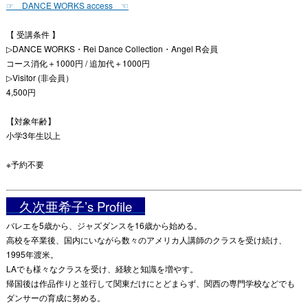
☞ DANCE WORKS access
☜
【 受講条件 】
▷DANCE WORKS・Rei Dance Collection・Angel R会員
コース消化＋1000円 / 追加代＋1000円
▷Visitor (非会員）
4,500円
【対象年齢】
小学3年生以上
※予約不要
久次亜希子’s Profile
バレエを5歳から、ジャズダンスを16歳から始める。
高校を卒業後、国内にいながら数々のアメリカ人講師のクラスを受け続け、
1995年渡米。
LAでも様々なクラスを受け、経験と知識を増やす。
帰国後は作品作りと並行して関東だけにとどまらず、関西の専門学校などでも
ダンサーの育成に努める。