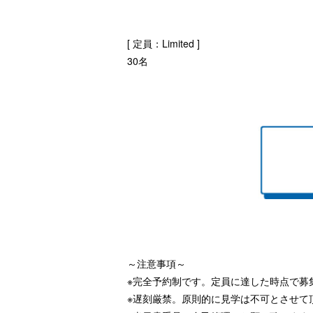
[ 定員：Limited ]
30名
～注意事項～
※完全予約制です。定員に達した時点で募
※遅刻厳禁。原則的に見学は不可とさせて