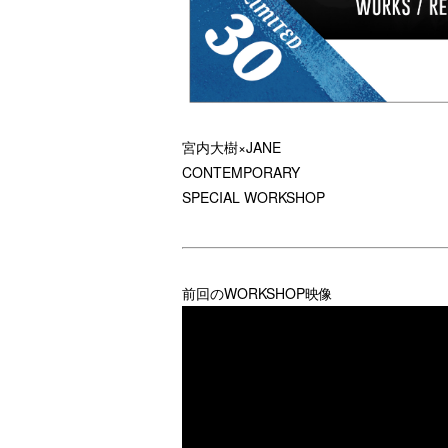
宮内大樹×JANE
CONTEMPORARY
SPECIAL WORKSHOP
前回のWORKSHOP映像