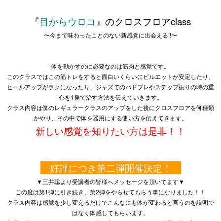
『
目からウロコ
』のクロスフロアclass
〜今まで味わったことのない新感覚に出会える!!〜
体を動かすのに必要なのは筋肉と感覚です。
このクラスではこの筋トレをすると面白いくらいにピルエットが安定したり、
ヒールアップがラクになったり、ジャズでのパドブレやステップ振りの時の重
心を1発で治す方法を伝えていきます。
クラス内容は僕のレギュラークラスのアップをした後にクロスフロアを何種類
かやり、その中で体を器用にする使い方を伝えてきます。
新しい感覚を知りたい方は是非！！
好評につき第二弾開催決定！
▼三井聡より受講者の皆様へメッセージを頂いてます▼
この度は第1弾に引き続き、第2弾をやらせてもらう事になりました！！
クラス内容は感覚を少し変えるだけでこんなにも体が変わると言うのを説明で
はなく体感してもらいます。