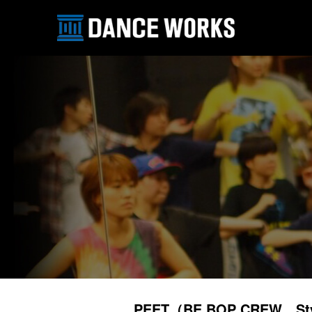
PEET（BE BOP CREW、Sty