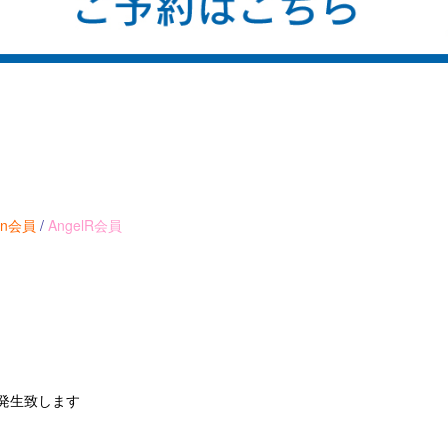
ion会員
/
AngelR会員
が発生致します