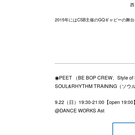
西
2015年にはCSB主催のGQギャビーの
◉PEET （BE BOP CREW、Style of 
SOUL&RHYTHM TRAINING（
9.22（日）19:30-21:00【
open 19:0
@DANCE WORKS Ast