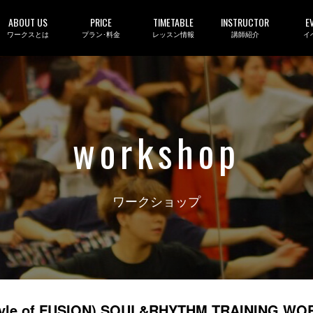
ABOUT US
PRICE
TIMETABLE
INSTRUCTOR
E
ワークスとは
プラン･料金
レッスン情報
講師紹介
イ
workshop
ワークショップ
le of FUSION) SOUL&RHYTHM TRAINING WO