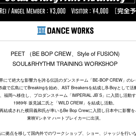
PEET
（BE BOP CREW、Style of FUSION)
SOUL&RHYTHM TRAINING WORKSHOP
にて絶大な影響力を誇る伝説のダンスチーム「BE-BOP CREW」の
15歳で広島にてBreakingを始め、AST Breakersを結成しB-Boyとして
年、福岡へ移住し、プロダンスチーム「IMPERIAL JB`S」に入団し活動
1989年 坂見誠二氏と「WILD CREW」を結成し活動。
再結成された横田義和氏が率いるBe Bop Crewに入団し日本中に影響
東映Vシネマ ハートブレイカーに出演。
島に拠点を移して国内外でのワークショップ、ショー、ジャッジを行い