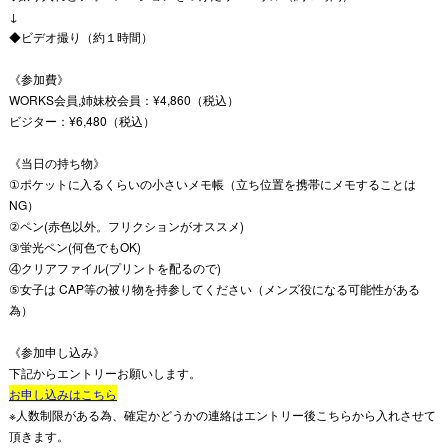
↓
◆ビデオ撮り（約１時間）
《参加費》
WORKS会員,姉妹校会員：¥4,860（税込）
ビジター：¥6,480（税込）
《当日の持ち物》
①ポケットに入るくらいの小さいメモ帳（立ち位置を携帯にメモすることは
NG）
②ペン(赤色以外。フリクションがオススメ)
③蛍光ペン(何色でもOK)
④クリアファイル(プリントを配るので)
⑤女子は CAP等の被り物を持参してください（メンズ役になる可能性がある
為）
《参加申し込み》
下記からエントリーお願いします。
お申し込みはこちら
※人数制限がある為、確定かどうかの連絡はエントリー後こちらから入れさせて
頂きます。