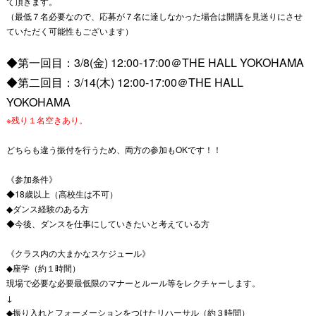
て頂きます。
（最低７名必要なので、応募が７名に達しなかった場合は開講を見送りにさせ
ていただく可能性もございます）
◆第一回目：3/8(金) 12:00-17:00＠THE HALL YOKOHAMA
◆第二回目：3/14(木) 12:00-17:00＠THE HALL
YOKOHAMA
※残り１名空きあり。
どちらも違う振付を行うため、両方の参加もOKです！！
《参加条件》
◆18歳以上（高校生は不可）
◆ダンス経験のある方
◆今後、ダンスを仕事にしていきたいと考えている方
《クラス内の大まかなスケジュール》
◆座学（約１時間）
現場で必要な必要最低限のマナーとルール等をレクチャーします。
↓
◆振り入れとフォーメーションをつけたリハーサル（約３時間）