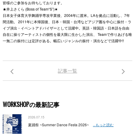
皆様のご参加をお待ちしております。
★井上さくら (Boss of Team“S”)★
日本女子体育大学舞踊学専攻卒業後、2004年に渡米。LAを拠点に活動し、7年
間活動。 2011年に本帰国後、日本・韓国・台湾などアジア圏を中心に振付・ラ
イブ演出・イベントアドバイザーとして活躍中。英語・韓国語・日本語を自由
自在に操りアーティストの個性を最大限に生かした演出、 Teamで作りあげる唯
一無二の振付には定評がある。幅広いジャンルの振付・演出などで活躍中!!
記事一覧
WORKSHOPの最新記事
2026.07.15
夏踊祭 ~Summer Dance Festa 2026~
...もっと読む