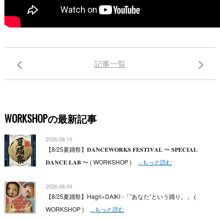
記事一覧
WORKSHOPの最新記事
2026.08.10
【8/25夏踊祭】𝐃𝐀𝐍𝐂𝐄𝐖𝐎𝐑𝐊𝐒 𝐅𝐄𝐒𝐓𝐈𝐕𝐀𝐋 〜 𝐒𝐏𝐄𝐂𝐈𝐀𝐋
𝐃𝐀𝐍𝐂𝐄 𝐋𝐀𝐁 〜 ( WORKSHOP )
...もっと読む
2026.08.09
【8/25夏踊祭】Hagri×DAIKI -「”あなた”という踊り。」 (
WORKSHOP )
...もっと読む