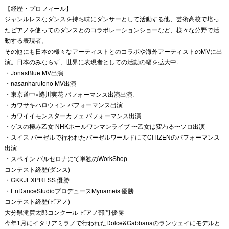
【経歴・プロフィール】
ジャンルレスなダンスを持ち味にダンサーとして活動する他、芸術高校で培っ
たピアノを使ってのダンスとのコラボレーションショーなど、様々な分野で活
動する表現者。
その他にも日本の様々なアーティストとのコラボや海外アーティストのMVに出
演。日本のみならず、世界に表現者としての活動の幅を拡大中.
・JonasBlue MV出演
・nasanharutono MV出演
・東京道中×蜷川実花 パフォーマンス出演出演.
・カワサキハロウィン パフォーマンス出演
・カワイイモンスターカフェ パフォーマンス出演
・ゲスの極み乙女 NHKホールワンマンライブ 〜乙女は変わる〜ソロ出演
・スイス バーゼルで行われたバーゼルワールドにてCITIZENのパフォーマンス
出演
・スペイン バルセロナにて単独のWorkShop
コンテスト経歴(ダンス)
・GKKJEXPRESS 優勝
・EnDanceStudioプロデュースMynameis 優勝
コンテスト経歴(ピアノ)
大分県滝廉太郎コンクール ピアノ部門 優勝
今年1月にイタリアミラノで行われたDolce&Gabbanaのランウェイにモデルと