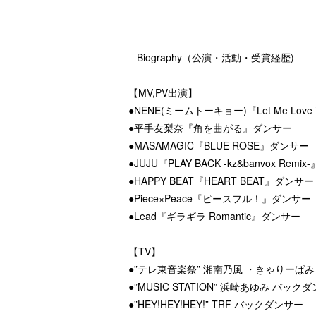
– Biography（公演・活動・受賞経歴) –
【MV,PV出演】
●NENE(ミームトーキョー)『Let Me Lo
●平手友梨奈『角を曲がる』ダンサー
●MASAMAGIC『BLUE ROSE』ダンサー
●JUJU『PLAY BACK -kz&banvox Rem
●HAPPY BEAT『HEART BEAT』ダンサー
●Piece×Peace『ピースフル！』ダンサー
●Lead『ギラギラ Romantic』ダンサー
【TV】
●”テレ東音楽祭” 湘南乃風 ・きゃりーぱ
●”MUSIC STATION” 浜崎あゆみ バック
●”HEY!HEY!HEY!” TRF バックダンサー