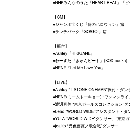
●NHKみんなのうた『HEART BEAT』『
【CM】
●ジャンボ宝くじ『侍のハロウィン』篇
●ランチパック『GO!GO!』篇
【振付】
●Ashley『HIKIGANE』
●わーすた『きゅんビート』(KO&moeka)
●NENE『Let Me Love You』
【LIVE】
●Ashley “T-STONE ONEMAN”振付・ダ
●NENE(ミームトーキョー) “ワンマンラ
●渡辺直美 “東京ガールズコレクション”ダ
●Lead “WORLD WIDE”アシスタント・ダ
●YU-A “WORLD WIDE”ダンサー、”
●jealkb “異色薔薇ノ歌合戦”ダンサー