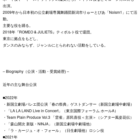
出演。
2009年から日本初の公立劇場専属舞踊団新潟市りゅーとぴあ「Noism1」にて活
動。
主要な役を踊る。
2018年『ROMEO & JULIETS』ティボルト役で退団。
東京に拠点をもどし、
ダンスのみならず、ジャンルにとらわれない活動をしている。
– Biography（公演・活動・受賞経歴) –
近年の主な舞台公演
■2022年
・新国立劇場バレエ団公演「春の祭典」ゲストダンサー（新国立劇場中劇場）
・「LA LA LAND Live in Concert」（東京国際フォーラム ホールA）
・Team Plain Produce Vol.3 「雲雀」原民喜役＜主演＞（シアター風姿花伝）
・「森山開次 新版・NINJA」（新国立劇場中劇場他）
・「ラ・カージュ・オ・フォール」（日生劇場他）ロシン役
■2021年