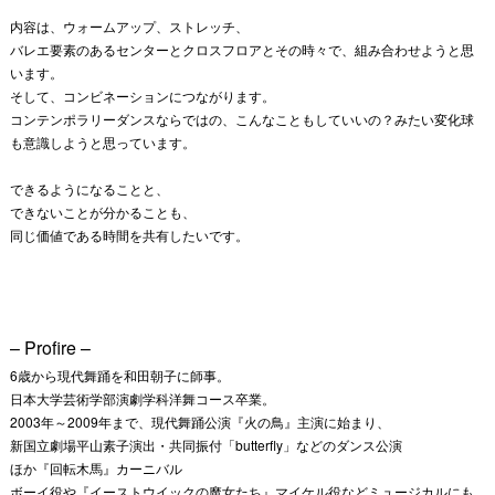
内容は、ウォームアップ、ストレッチ、
バレエ要素のあるセンターとクロスフロアとその時々で、組み合わせようと思
います。
そして、コンビネーションにつながります。
コンテンポラリーダンスならではの、こんなこともしていいの？みたい変化球
も意識しようと思っています。
できるようになることと、
できないことが分かることも、
同じ価値である時間を共有したいです。
– Profire –
6歳から現代舞踊を和田朝子に師事。
日本大学芸術学部演劇学科洋舞コース卒業。
2003年～2009年まで、現代舞踊公演『火の鳥』主演に始まり、
新国立劇場平山素子演出・共同振付「butterfly」などのダンス公演
ほか『回転木馬』カーニバル
ボーイ役や『イーストウイックの魔女たち』マイケル役などミュージカルにも