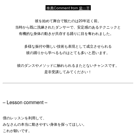
推薦Comment from
柴一平
彼を始めて舞台で観たのは20年近く前。
当時から既に洗練されたダンサーで、安定感のあるテクニックと
有機的な身体の動きが共存する踊りに目を奪われました。
多様な振付や難しい技術も表現として成立させられる
彼の踊りから学べるものはとても多いと思います。
彼のダンスやメソッドに触れられるまたとないチャンスです。
是非受講してみてください！
– Lesson comment –
僕のレッスンを利用して、
みなさんの本当に動きやすい身体を探ってほしい。
これが願いです。