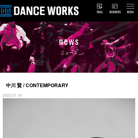
TRIAL
MEMBERS
MENU
news
ニュース
中川 賢 / CONTEMPORARY
2023.01.19