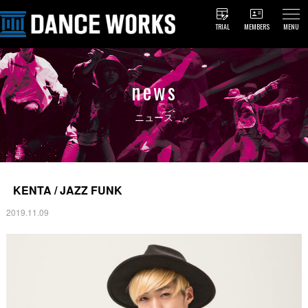
TRIAL
MEMBERS
MENU
news
ニュース
KENTA / JAZZ FUNK
2019.11.09