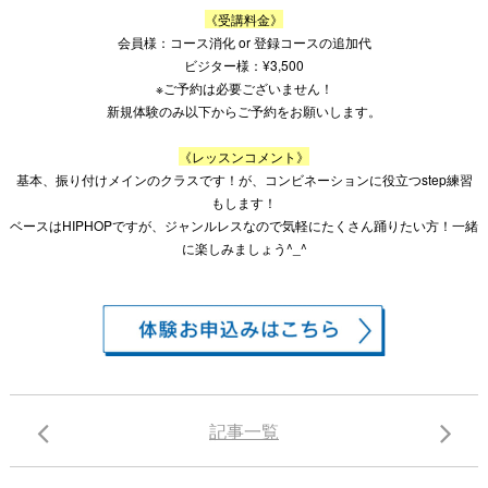
《受講料金》
会員様：コース消化
or
登録コースの追加代
ビジター様：
¥3
,
500
※
ご予約は必要ございません！
新規体験のみ以下からご予約をお願いします。
《レッスンコメント》
基本、振り付けメインのクラスです！が、コンビネーションに役立つ
step
練習
もします！
ベースは
HIPHOP
ですが、ジャンルレスなので気軽にたくさん踊りたい方！一緒
に楽しみましょう
^_^
記事一覧