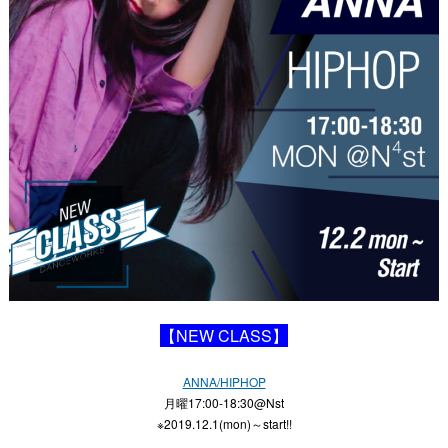
【
NEW CLASS
】
ANNA/HIPHOP
月曜
17:00-18:30@Nst
※
2019.12.1
(
mon
)～
start!!