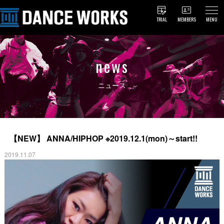
TRIAL
MEMBERS
MENU
news
ニュース
【NEW】 ANNA/HIPHOP ※2019.12.1(mon)～start!!
2019.11.07