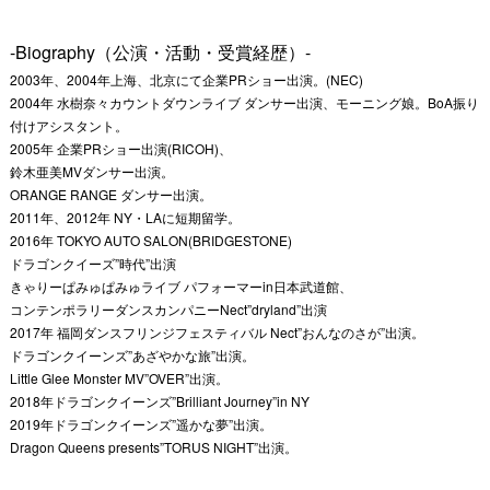
-Biography（公演・活動・受賞経歴）-
2003年、2004年上海、北京にて企業PRショー出演。(NEC)
2004年 水樹奈々カウントダウンライブ ダンサー出演、モーニング娘。BoA振り
付けアシスタント。
2005年 企業PRショー出演(RICOH)、
鈴木亜美MVダンサー出演。
ORANGE RANGE ダンサー出演。
2011年、2012年 NY・LAに短期留学。
2016年 TOKYO AUTO SALON(BRIDGESTONE)
ドラゴンクイーズ”時代”出演
きゃりーぱみゅぱみゅライブ パフォーマーin日本武道館、
コンテンポラリーダンスカンパニーNect”dryland”出演
2017年 福岡ダンスフリンジフェスティバル Nect”おんなのさが”出演。
ドラゴンクイーンズ”あざやかな旅”出演。
Little Glee Monster MV”OVER”出演。
2018年ドラゴンクイーンズ”Brilliant Journey”in NY
2019年ドラゴンクイーンズ”遥かな夢”出演。
Dragon Queens presents”TORUS NIGHT”出演。