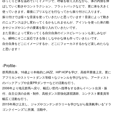
ゆっくりと体を温めていくイメージで、呼吸を取り入れながら、体の内側を伸
ばしていく動きやコントラクション、フラットバックなどで、更に体を大きく
使っていきます。最後にプリエなどを行なってから振り付けに入ります。
振り付けでは様々な音楽を使っていきたいと思っています！音楽によって動き
のニュアンスは少し変わってくるかもしれませんが、アイソレを使った体の動
きやジャズやコンテの要素を取り入れていきたいです。
また音楽によって変わってくる自分自身のインスピレーションも楽しみなが
ら、瞬時にそこに反応できる強くしなやかな体も作っていきたいです。
自分自身をどこにイメージするか、どこにフォーカスするかなど楽しめたらな
と思います！
-Profile-
群馬県出身。16歳より本格的にJAZZ、HIP HOPを学び、高校卒業後上京。更に
アフリカンやストリートダンス等様々なジャンルを学びながら、アーティスト
のバックアップや企業PRダンサーなどの活動を行う。
2006年より地元群馬へ戻り、幅広い世代へ指導をする傍らイベント出演・振
付、自主公演の企画・制作、高校ダンス部強化講習講師、コンテスト審査員等
幅広く活動を行う。
2015年再び上京し、ジャズやコンテンポラリーを学びながら龍美帆率いる”ドラ
ゴンクイーンズ”に所属、活動中。