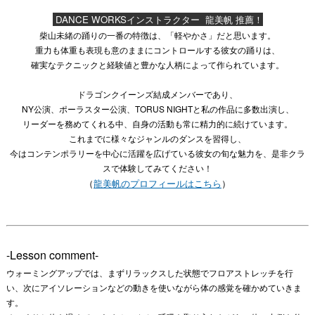
DANCE WORKSインストラクター 龍美帆 推薦！
柴山未緒の踊りの一番の特徴は、「軽やかさ」だと思います。
重力も体重も表現も意のままにコントロールする彼女の踊りは、
確実なテクニックと経験値と豊かな人柄によって作られています。
ドラゴンクイーンズ結成メンバーであり、
NY公演、ポーラスター公演、TORUS NIGHTと私の作品に多数出演し、
リーダーを務めてくれる中、自身の活動も常に精力的に続けています。
これまでに様々なジャンルのダンスを習得し、
今はコンテンポラリーを中心に活躍を広げている彼女の旬な魅力を、是非クラ
スで体験してみてください！
（
龍美帆のプロフィールはこちら
）
-Lesson comment-
ウォーミングアップでは、まずリラックスした状態でフロアストレッチを行
い、次にアイソレーションなどの動きを使いながら体の感覚を確かめていきま
す。