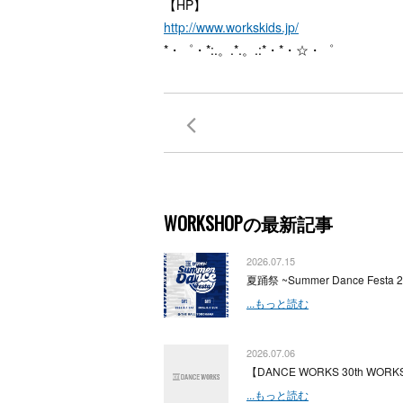
【HP】
http://www.workskids.jp/
*・゜・*:.。.*.。.:*・*・☆・゜
WORKSHOPの最新記事
2026.07.15
夏踊祭 ~Summer Dance Festa 
...もっと読む
2026.07.06
【DANCE WORKS 30th WORKS
...もっと読む