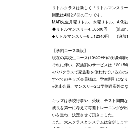
————————-
リトルクラスは新しく「リトルマンスリー
回数は4回と8回の二つです。
MAR先生月曜リトル、木曜リトル、AKI
◆リトルマンスリー4…6580円 (追加1,8
◆リトルマンスリー8…12340円 (追加1,
————————-
【学割コース新設】
現在の高校生コース(10%OFF)の対象
それに伴い、家族割のサービスは「2015
※パパクラスで家族割を使われている方の
すべてのキッズ会員様は、学生割引になり
※休止会員、マンスリー2は学割適応外に
————————-
キッズは学校行事や、受験、テスト期間な
成長を第一に考えて毎週トレーニングが出
いを重ね、決定させて頂きました。
また、大人クラスとシステムは合併します