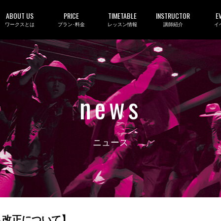
ABOUT US
PRICE
TIMETABLE
INSTRUCTOR
E
ワークスとは
プラン･料金
レッスン情報
講師紹介
イ
news
ニュース
ム改正について】