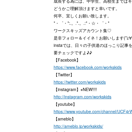
成長する為には、中学生、高校生まではキ
どうかご理解頂けますと幸いです。
何卒、宜しくお願い致します。
*・゜・*:.。.*.。.:*・☆・゜・*
ワークスキッズアカウント集♡
是非フォロー＆イイネ！お願いします(*≧∀≦
instaでは、日々の子供達のほっこり記
要チェックですよ♪♪
【Facebook】
https://www.facebook.com/workskids
【Twitter】
https://twitter.com/workskids
【instagram】※NEW!!!!
http://instagram.com/workskids
【youtube】
https://www.youtube.com/channel/UC
【ameblo】
http://ameblo.jp/workskids/