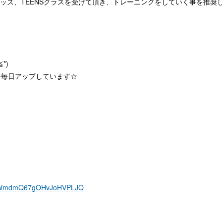
ッズ、TEENSクラスを受けて頂き、トレーニングをしていく事を推奨
*)
事を毎日アップしています☆
F4rWmdmQ67gOHvJoHVPLJQ