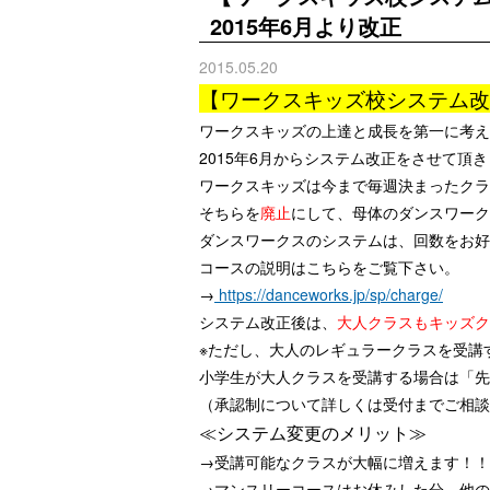
2015年6月より改正
2015.05.20
【ワークスキッズ校システム改
ワークスキッズの上達と成長を第一に考え
2015年6月からシステム改正をさせて頂
ワークスキッズは今まで毎週決まったクラ
そちらを
廃止
にして、母体のダンスワーク
ダンスワークスのシステムは、回数をお好
コースの説明はこちらをご覧下さい。
→
https://danceworks.jp/sp/charge/
システム改正後は、
大人クラスもキッズク
※ただし、大人のレギュラークラスを受講
小学生が大人クラスを受講する場合は「先
（承認制について詳しくは受付までご相談
≪システム変更のメリット≫
→受講可能なクラスが大幅に増えます！！
→マンスリーコースはお休みした分、他の