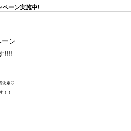
ンペーン実施中!
ペーン
!!
長決定♡
す！！