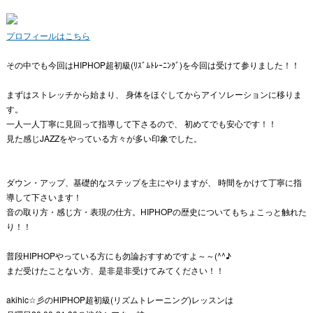
プロフィールはこちら
その中でも今回はHIPHOP超初級(ﾘｽﾞﾑﾄﾚｰﾆﾝｸﾞ)を今回は受けて参りました！！
まずはストレッチから始まり、 身体をほぐしてからアイソレーションに移りま
す。
一人一人丁寧に見回って指導して下さるので、 初めてでも安心です！！
見た感じJAZZをやっている方々が多い印象でした。
ダウン・アップ、基礎的なステップを主にやりますが、 時間をかけて丁寧に指
導して下さいます！
音の取り方・感じ方・表現の仕方。HIPHOPの歴史についてもちょこっと触れた
り！！
普段HIPHOPやっている方にも勿論おすすめですよ～～(^^♪
まだ受けたことない方、是非是非受けてみてください！！
akihic☆彡のHIPHOP超初級(リズムトレーニング)レッスンは