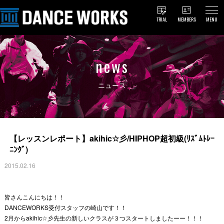
TRIAL
MEMBERS
MENU
news
ニュース
【レッスンレポート】akihic☆彡/HIPHOP超初級(ﾘｽﾞﾑﾄﾚｰ
ﾆﾝｸﾞ)
2015.02.16
皆さんこんにちは！！
DANCEWORKS受付スタッフの崎山です！！
2月からakihic☆彡先生の新しいクラスが３つスタートしましたーー！！！