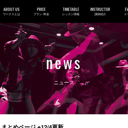
ABOUT US
PRICE
TIMETABLE
INSTRUCTOR
E
ワークスとは
プラン･料金
レッスン情報
講師紹介
イ
news
ニュース
】まとめページ ※12/4更新