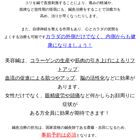
コリを鍼で直接刺激することにより、痛みの軽減や、
捻挫など急性期の怪我にも、鍼灸治療をすることで治癒力を
高め、治りが早くなったりします。
また、自律神経を整える作用もあり、心とカラダの状態を
カラダの外側だけでなく、内側からも健
よくする治療も可能です
康になりましょう！
美容鍼は、
コラーゲンの生産
や
筋肉の引き上げによるリフ
トアップ
、
血流の促進による肌つやアップ
、
脳の活性化
などに効果が
あります。
女性だけでなく、
眼精疲労や頭痛
など何かしらお顔周りに
症状が
ある方全員に効果が期待できます！
鍼灸治療の担当は、国家資格の
鍼灸師である齋藤・吉田
になるため、
事前予約は必須
となります。