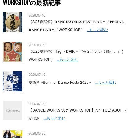
WORKSHOPの最新記事
2026.08.10
【8/25夏踊祭】𝐃𝐀𝐍𝐂𝐄𝐖𝐎𝐑𝐊𝐒 𝐅𝐄𝐒𝐓𝐈𝐕𝐀𝐋 〜 𝐒𝐏𝐄𝐂𝐈𝐀𝐋
𝐃𝐀𝐍𝐂𝐄 𝐋𝐀𝐁 〜 ( WORKSHOP )
...もっと読む
2026.08.09
【8/25夏踊祭】Hagri×DAIKI -「”あなた”という踊り。」 (
WORKSHOP )
...もっと読む
2026.07.15
夏踊祭 ~Summer Dance Festa 2026~
...もっと読む
2026.07.06
【DANCE WORKS 30th WORKSHOP】7/7 (TUE) ASUPI ×
かばお
...もっと読む
2026.06.25