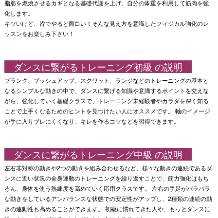
脂肪を燃焼させるカギとなる基礎代謝を上げ、自分の体重を利用して筋肉を強
化します。
キツいけど、皆でやると面白い！そんな見え方を意識したフィジカル強化のレ
ッスンをお楽しみ下さい！
ダンスに繋がるトレーニング初級
の説明
プランク、プッシュアップ、スクワット、ランジなどのトレーニングの基本と
なるシンプルな動きの中で、ダンスに繋げる知識や意識するポイントを交えな
がら、強化していく基礎クラスで、トレーニング未経験者やカラダを深く知る
ことで上手くなるためのヒントを見つけたい人にオススメです。 軸のイメージ
が手に入りブレにくくなり、キレを作るコツなどを習得できます。
ダンスに繋がるトレーニング中級 の説明
左右非対称の動きや2つの動きを組み合わせるなど、様々な動きの連続であるダ
ンスに近い状況の全身運動のトレーニングを繰り返すことで、筋力強化はもち
ろん、身体を使う熟練度を高めていく応用クラスです。 左右の手足がバラバラ
な動きをしているアンバランスな状態での安定性がアップし、2種類の連続の動
きの連動性も高めることができます。 初級に慣れてきた人や、もっとダンスに