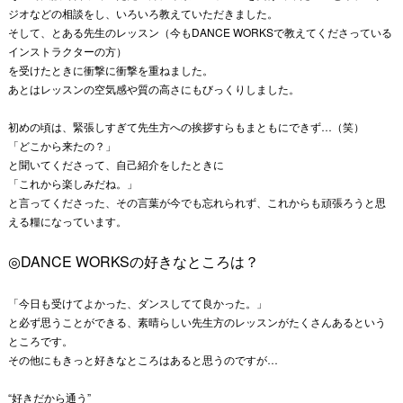
ジオなどの相談をし、いろいろ教えていただきました。
そして、とある先生のレッスン（今もDANCE WORKSで教えてくださっている
インストラクターの方）
を受けたときに衝撃に衝撃を重ねました。
あとはレッスンの空気感や質の高さにもびっくりしました。
初めの頃は、
緊張しすぎて先生方への挨拶すらもまともにできず…（
笑）
「どこから来たの？」
と聞いてくださって、自己紹介をしたときに
「これから楽しみだね。」
と言ってくださった、その言葉が今でも忘れられず、
これからも頑張ろうと思
える糧になっています。
◎DANCE WORKSの好きなところは？
「今日も受けてよかった、ダンスしてて良かった。」
と必ず思うことができる、
素晴らしい先生方のレッスンがたくさんあるという
ところです。
その他にもきっと好きなところはあると思うのですが…
“好きだから通う”