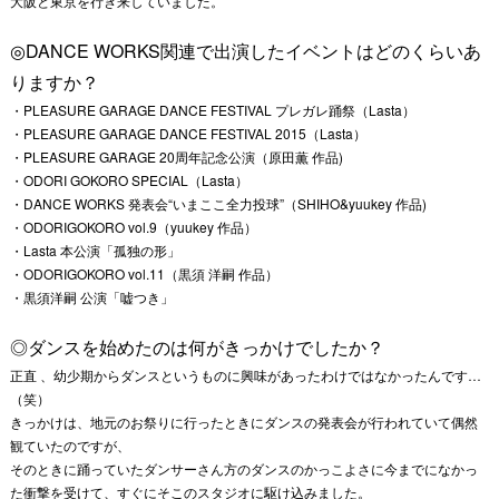
大阪と東京を行き来していました。
◎DANCE WORKS関連で出演したイベントはどのくらいあ
りますか？
・PLEASURE GARAGE DANCE FESTIVAL プレガレ踊祭（Lasta）
・PLEASURE GARAGE DANCE FESTIVAL 2015（Lasta）
・PLEASURE GARAGE 20周年記念公演（原田薫 作品)
・ODORI GOKORO SPECIAL（Lasta）
・DANCE WORKS 発表会“いまここ全力投球”（SHIHO&yuukey 作品)
・ODORIGOKORO vol.9（yuukey 作品）
・Lasta 本公演「孤独の形」
・ODORIGOKORO vol.11（黒須 洋嗣 作品）
・黒須洋嗣 公演「嘘つき」
◎ダンスを始めたのは何がきっかけでしたか？
正直 、幼少期からダンスというものに興味があったわけではなかったんです…
（笑）
きっかけは、地元のお祭りに行ったときにダンスの発表会が行われていて偶然
観ていたのですが、
そのときに踊っていたダンサーさん方のダンスのかっこよさに今までになかっ
た衝撃を受けて、すぐにそこのスタジオに駆け込みました。