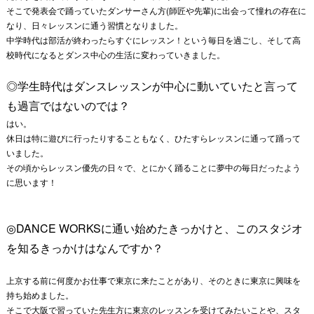
そこで発表会で踊っていたダンサーさん方(師匠や先輩)に出会って憧れの存在に
なり、日々レッスンに通う習慣となりました。
中学時代は部活が終わったらすぐにレッスン！という毎日を過ごし、そして高
校時代になるとダンス中心の生活に変わっていきました。
◎学生時代はダンスレッスンが中心に動いていたと言って
も過言ではないのでは？
はい。
休日は特に遊びに行ったりすることもなく、ひたすらレッスンに通って踊って
いました。
その頃からレッスン優先の日々で、とにかく踊ることに夢中の毎日だったよう
に思います！
◎DANCE WORKSに通い始めたきっかけと、
このスタジオ
を知るきっかけはなんですか？
上京する前に何度かお仕事で東京に来たことがあり、
そのときに東京に興味を
持ち始めました。
そこで大阪で習っていた先生方に東京のレッスンを受けてみたいこ
とや、スタ