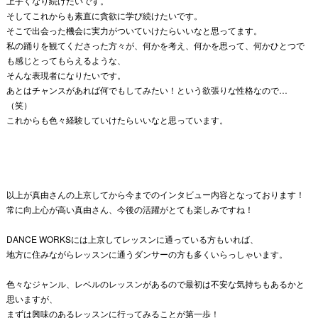
上手くなり続けたいです。
そしてこれからも素直に貪欲に学び続けたいです。
そこで出会った機会に実力がついていけたらいいなと思ってます。
私の踊りを観てくださった方々が、何かを考え、何かを思って、
何かひとつで
も感じとってもらえるような、
そんな表現者になりたいです。
あとはチャンスがあれば何でもしてみたい！
という欲張りな性格なので…
（笑）
これからも色々経験していけたらいいなと思っています。
以上が真由さんの上京してから今までのインタビュー内容となっております！
常に向上心が高い真由さん、今後の活躍がとても楽しみですね！
DANCE WORKSには上京してレッスンに通っている方もいれば、
地方に住みながらレッスンに通うダンサーの方も多くいらっしゃいます。
色々なジャンル、レベルのレッスンがあるので最初は不安な気持ちもあるかと
思いますが、
まずは興味のあるレッスンに行ってみることが第一歩！