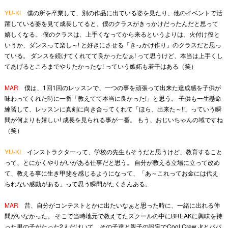
YU-KI
僕の所を卒業して、別の作品に出ている姿を見たり、他のイベントで活
躍している姿を見て成長してると、僕のクラスがきっかけだったんだと思って
嬉しくなる。 僕のクラスは、上手くなってから来るというよりは、火付け役と
いうか、ダンスって楽し～! と好きにさせる「きっかけ作り」のクラスだと思っ
ている。 ダンスを続けてくれてて良かったなぁ! って思うけど、本当は上手くし
てあげるところまでやりたかったな! っていう嫉妬も若干はある（笑）
MAR
僕は、1回1回のレッスンで、一つの事を頑張って出来た達成感を子供が
味わってくれた時に一番「教えてて本当に良かった!」と思う。 子供も一生懸命
練習して、レッスンに真剣に向き合ってくれて「ほら、出来た～!!」っていう瞬
間が何よりも嬉しい! 成長を見られる事が一番。 もう、おじいちゃんの域ですね
（笑）
YU-KI
インストラクターって、学校の先生もそうだと思うけど、教育すること
って、とにかくやりがいがある仕事だと思う。 自分が教える立場に立って改め
て、教える事に生き甲斐を感じるようになって、「あ～これってお金には代え
られない感動がある」って思う瞬間がたくさんある。
MAR
昔、自分がコンテストとかに出たいなぁと思った時に、一緒に出れる仲
間がいなかった。 そこで当時地元で教えてたスクールの中にBREAKに興味を持
った男の子がたった2人だけいて、その子達と親子の設定でCool Crew Jrとパパ