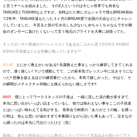
と言うチームを組みました。 その2人というのは今じゃ世界でも有名な
TAISUKEとTOSHIKIなんですが、当時はただ単にガムシャラで僕もBREAK初め
て2年半、TAISUKE達もたった３ヶ月のBREAK歴で全国の大会などにチャレン
ジしていました。 今見ると技の引き出しも少ないしめちゃくちゃなんですが都
会のダンサーに負けたくないって言う地元のプライドを大事に頑張ってた。
キッズダンサー育成のスペシャリストであるお二人から見てDANCE WORKS
KIDSの子供達はどんな印象に映っていますか??
YU-KI
とにかく教えがいがある!! 先週教えた事をしっかり練習してきてくれる
ので、凄く嬉しい! マジで感動してて、この前本気でレッスン中に泣きそうにな
った!! 想像を超えるほどの練習量だったから、本気で嬉しかった。 やはり、そ
の瞬間がメチャクチャ何物にも換えられない嬉しさです!!
MAR
僕にとってワークスキッズの子達は、一緒に流した涙の数が多すぎて、
本当に思い出がいっぱい詰まっているし、他では味わえない事をここの子供達
とはいっぱい味わえてる気がする。 発表会で絢香の「ありがとうの輪」を踊っ
た時は、色んな思いが溢れすぎて本番踊りながら泣いた事もあって… 泣きなが
ら踊ったのは本当に汚点だったけど（笑）
最後に、来年の発表会はどんな舞台にしたいですか? 意気込みを聞かせて下さ