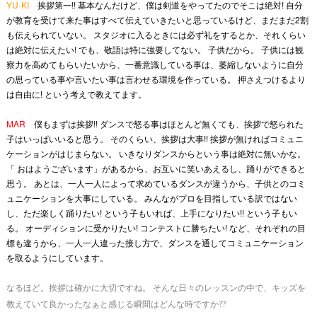
YU-KI
挨拶第一!! 基本なんだけど、僕は剣道をやってたのでそこは絶対! 自分
が教育を受けて来た事はすべて伝えていきたいと思っているけど、まだまだ2割
も伝えられていない。 スタジオに入るときには必ず礼をするとか、それくらい
は絶対に伝えたい! でも、敬語は特に強要してない。 子供だから。 子供には観
察力を高めてもらいたいから、一番意識している事は、萎縮しないように自分
の思っている事や言いたい事は言わせる環境を作っている。 押さえつけるより
は自由に! という考えで教えてます。
MAR
僕もまずは挨拶!! ダンスで怒る事はほとんど無くても、挨拶で怒られた
子はいっぱいいると思う。 そのくらい、挨拶は大事!! 挨拶が無ければコミュニ
ケーションがはじまらない。 いきなりダンスからという事は絶対に無いかな。
「 おはようございます」があるから、お互いに笑いあえるし、踊りができると
思う。 あとは、一人一人によって求めているダンスが違うから、子供とのコミ
ュニケーションを大事にしている。 みんながプロを目指している訳ではない
し、ただ楽しく踊りたい! という子もいれば、上手になりたい!! という子もい
る。 オーディションに受かりたい! コンテストに勝ちたい! など、それぞれの目
標も違うから、一人一人違った接し方で、ダンスを通してコミュニケーション
を取るようにしています。
なるほど。挨拶は確かに大切ですね。 そんな日々のレッスンの中で、キッズを
教えていて良かったなぁと感じる瞬間はどんな時ですか??