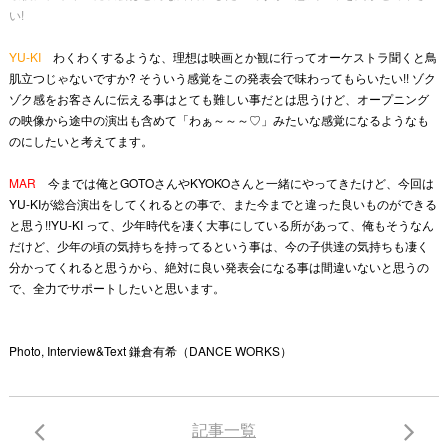
い!
YU-KI
わくわくするような、理想は映画とか観に行ってオーケストラ聞くと鳥
肌立つじゃないですか? そういう感覚をこの発表会で味わってもらいたい!! ゾク
ゾク感をお客さんに伝える事はとても難しい事だとは思うけど、オープニング
の映像から途中の演出も含めて「わぁ～～～♡」みたいな感覚になるようなも
のにしたいと考えてます。
MAR
今までは俺とGOTOさんやKYOKOさんと一緒にやってきたけど、今回は
YU-KIが総合演出をしてくれるとの事で、また今までと違った良いものができる
と思う!!YU-KI って、少年時代を凄く大事にしている所があって、俺もそうなん
だけど、少年の頃の気持ちを持ってるという事は、今の子供達の気持ちも凄く
分かってくれると思うから、絶対に良い発表会になる事は間違いないと思うの
で、全力でサポートしたいと思います。
Photo, Interview&Text 鎌倉有希（DANCE WORKS）
記事一覧