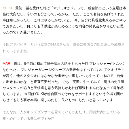
YU-KI
最初、話を受けた時は「マジっすか!?」って。 総合演出という立場は本
当に大変だし、辛いのも分かっているから。 ただ、ここで名前をあげてくれた
事は嬉しかったし、これはやるしかない! と。 今、自分に具現化出来る事はやっ
ておきたいし、何よりも子供達が楽しめるような内容の発表会をやりたいと思
ったので引き受けました。
今回アドバイザーという立場のMARさんも、過去に発表会の総合演出を経験さ
れていますよね。
MAR
僕は、5年前に初めて総合演出の話をもらった時 プレッシャーがハンパ
なかった。 プレジャーガレージグループの発表会はすべてにおいてクオリティ
が高く、他のスタジオにはなかなか出来ない事をいつもやっているので、自分
に出来るのかな、と正直不安だった。 でも、実際にやってみて、周りの先生達
やスタッフの協力と子供達を思う気持ちがあれば頑張れるんだなぁって毎年感
じています。 今回はYU-KIが総合演出でそれをサポートするという立場で関わ
らせてもらう事が本当に楽しみだし、良いものにしたいと思っています。
そんなお二人がキッズダンサーを育てていくにあたり、日頃大切にしている
事・心がけている事は何ですか??