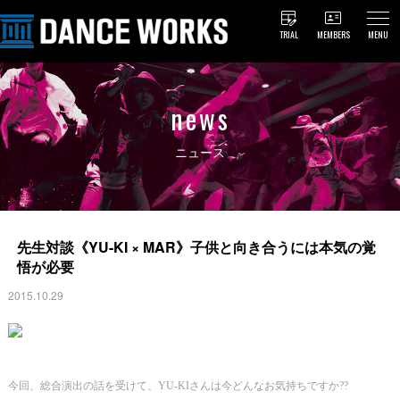
TRIAL
MEMBERS
MENU
news
ニュース
先生対談《YU-KI × MAR》子供と向き合うには本気の覚
悟が必要
2015.10.29
今回、総合演出の話を受けて、YU-KIさんは今どんなお気持ちですか??