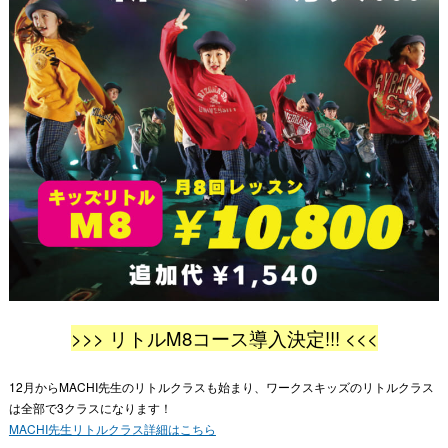
>>> リトル
M8
コース導入決定!!! <<<
12
月から
MACHI
先生のリトルクラスも始まり、ワークスキッズのリトルクラス
は全部で
3
クラスになります！
MACHI先生リトルクラス詳細はこちら