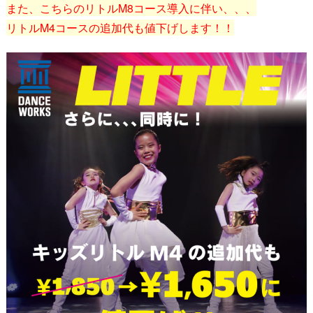
また、こちらのリトル
M8
コース導入に伴い、、、
リトル
M4
コースの追加代も値下げします！！