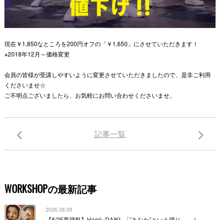
現在￥
1
,
850
なところを
200
円オフの「￥
1
,
650
」にさせていただきます！
※
2018
年
12
月～価格変更
会員の皆様が受講しやすいように変更させていただきましたので、是非ご利用
くださいませ
☆
ご不明点ございましたら、お気軽にお問い合わせくださいませ。
記事一覧
WORKSHOPの最新記事
2026.08.09
【8/25夏踊祭】Hagri×DAIKI -「”あなた”という踊り。」 (