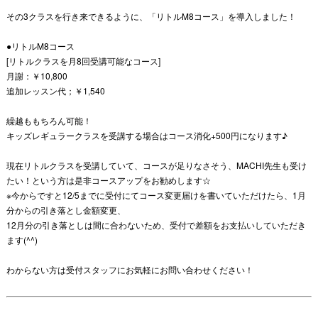
その
3
クラスを行き来できるように、「リトル
M8
コース」を導入しました！
●
リトル
M8
コース
[リトルクラスを月
8
回受講可能なコース]
月謝：￥
10
,
800
追加レッスン代；￥
1
,
540
繰越ももちろん可能！
キッズレギュラークラスを受講する場合はコース消化
+500
円になります♪
現在リトルクラスを受講していて、コースが足りなさそう、
MACHI
先生も受け
たい！という方は是非コースアップをお勧めします
☆
※
今からですと
12/5
までに受付にてコース変更届けを書いていただけたら、
1
月
分からの引き落とし金額変更、
12
月分の引き落としは間に合わないため、受付で差額をお支払いしていただき
ます(
^^
)
わからない方は受付スタッフにお気軽にお問い合わせください！