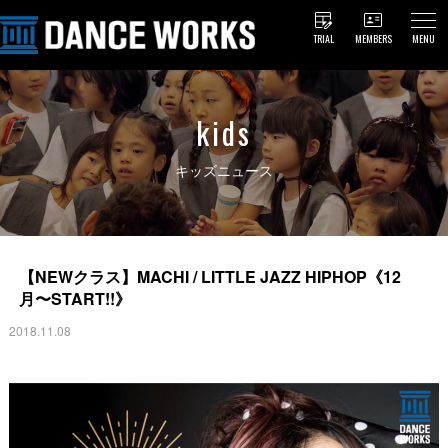
TRIAL
MEMBERS
MENU
kids
キッズニュース
【NEWクラス】MACHI / LITTLE JAZZ HIPHOP《12
月〜START!!》
2018.11.08