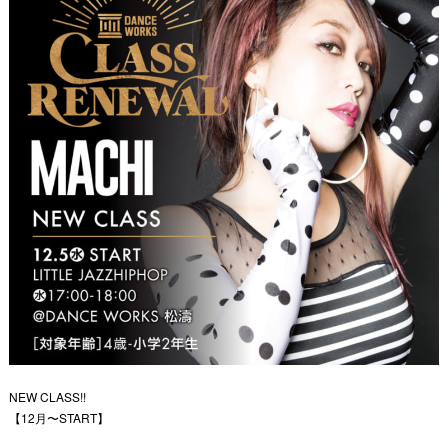
NEW CLASS!!
【12月〜START】