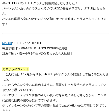
JAZZHIPHOPのLITTLEクラスが開講決定となりました！
バーレッスンありのクラスとなるのでJAZZの基礎を学びたいLITTLEはもちろ
ん、
バレエの応用も身につけたい方など初心者でも大歓迎のクラスとなっておりま
す！
MACHI
/LITTLE JAZZ HIPHOP
毎週水曜日17:00-18:00＠DANCEWORKS松濤校
対象年齢：4歳〜小学2年生※初心者ちゃんも大歓迎！
先生からのコメント
「こんにちは！12月からリトルJazz Hiphopクラスを開講させて頂く事になりま
した。
ここから色んなクラスに進めるように、基礎をしっかり学べるクラスにしてい
きたいと思っています。
バレエやピラティスで骨格の正しい使い方を自然に楽しく覚えながら、ダンス
に必要な筋肉を健やかに育てていきます。
少しずつターンやジャンプ等の基礎も覚えてJazzやHiphopに応用して繋げてい
きます。