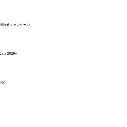
回数券キャンペーン
sta 2026~
ARY