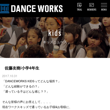
TRIAL
MEMBERS
MENU
kids
キッズニュース
佐藤友樹/小学4年生
2017.10.31
「DANCEWORKS KIDSってどんな場所？」
「どんな経験ができるの？」
「通っている子はどんな感じ？？」
そんな皆様の声にお答えして、、、、
現在ワークスキッズで通っているお子様&お母様に、