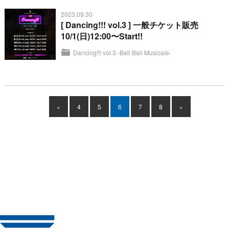
2023.09.30
[ Dancing!!! vol.3 ] 一般チケット販売
10/1(日)12:00〜Start!!
Dancing!!! vol.3 -Ball Ball Musicale-
«
4
5
6
7
8
»