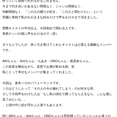
作っていく段階でわかるかもしれません。
今まで付き合いがあるない関係なく、ジャンル関係なく、
年齢関係なく、「この人の踊りが好き」「この人と関わりたい」という
究極に単純で私のわがままな好みだけで声をかけさせて頂きました。
実際キャストの半分以上、今回初めて関わる人です。
突然ナンパの様に声をかけるので（笑）
ダメもとでしたが、快く引き受けてくれたキャストは心震える素敵なメンバー
です。
AKIちゃん・Amiちゃん・ちあき・UNOちゃん・真里奈ちゃん。
この名前を眺めながら、妄想でお酒が飲める程。笑
私にとって幸せなメンバーが集まってくれました。
今回は、基本ソロのパフォーマンスです。
ソロはどうしたって「その人の今が漏れてしまう」のが好きな所。
そして今回声をかけた人は「もし私の演出で踊ってもらえるなら、こんな感じ
見てみたいな。。
」と頭の中に絵が浮かぶ人達でもあります。
特にAKIちゃん・Amiちゃん・
UNOちゃんは普段踊っているジャンルも違うの