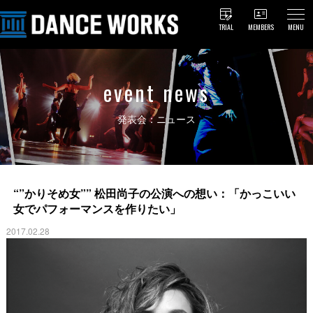
TRIAL
MEMBERS
MENU
event news
発表会：ニュース
“”かりそめ女”” 松田尚子の公演への想い：「かっこいい
女でパフォーマンスを作りたい」
2017.02.28