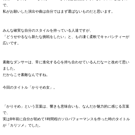
で、
私がお願いした演出や曲は自分ではまず選ばないものだと思います
。
みんな確実な自分のスタイルを持っている人達ですが、
「
どうせやるなら新たな挑戦をしたい」と、
もの凄く柔軟でキャパシティーが
広いです。
素敵なダンサーは、
常に進化する心を持ち合わせているんだなーと改めて思い
ました。
だからこそ素敵なんですね。
今回のタイトル「かりそめ女」。
「かりそめ」という言葉は、響きも意味合いも、
なんだか魅力的に感じる言葉
で、
実は8年前に自分が初めて1時間程のソロパフォーマンスを作った
時のタイトル
が「カリソメ」でした。