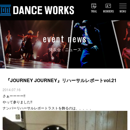
TRIAL
MEMBERS
MENU
event news
発表会：ニュース
『JOURNEY JOURNEY』リハーサルレポートvol.21
2014.07.16
さぁーーーー!!
やって参りました!!
ナンバーリハーサルレポートラストを飾るのは、、、、、