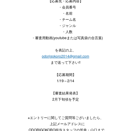
【応募先・応募内容】
・会員番号
・名前
・チーム名
・ジャンル
・人数
・審査用動画(youtubeまたは写真袋の合言葉)
を表記の上、
odorigokoro2014@gmail.com
まで送って下さい!!
【応募期間】
1/19～2/14
【審査結果発表】
2月下旬頃を予定
※エントリーに関してご質問等ございましたら、
上記メールアドレスに
ODORIGOKORO担当スタッフの笠井・山口まで