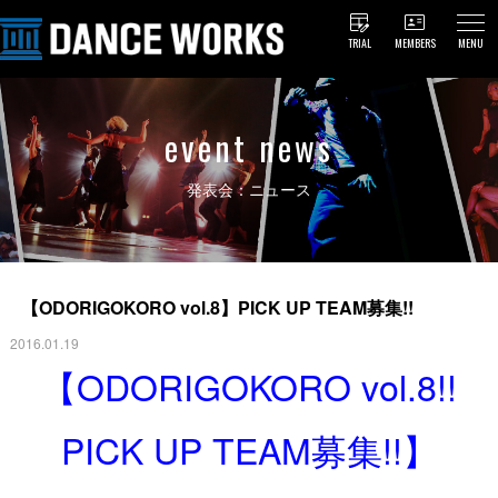
TRIAL
MEMBERS
MENU
event news
発表会：ニュース
【ODORIGOKORO vol.8】PICK UP TEAM募集!!
2016.01.19
【ODORIGOKORO vol.8!!
PICK UP TEAM募集!!】