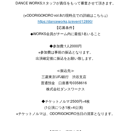
DANCE WORKSスタッフが責任をもって審査させて頂きます。
(※ODORIGOKORO vol.8の現時点での詳細はこちら↓)
https://danceworks.jp/event/
12890/
【応募条件】
◆WORKS会員がチーム内に最低1名いること
◆参加費:1人2000円
※参加費は事前の振込となります。
出演確定後に振込をお願い致します。
≪振込先≫
三菱東京UFJ銀行 渋谷支店
普通預金 口座番号0358616
株式会社ダンスワークス
◆チケットノルマ:2500円×4枚
(1公演につき1枚×4公演)
※チケットノルマは、
ODORIGOKORO当日の清算となります。