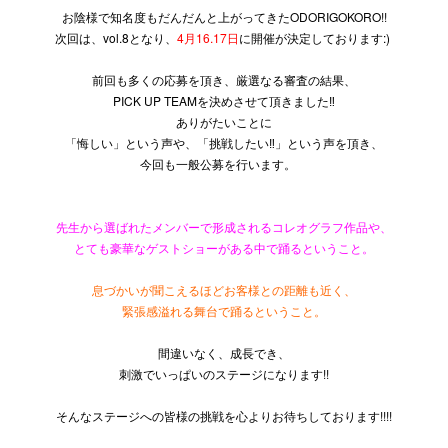
お陰様で知名度もだんだんと上がってきたODORIGOKORO
!!
次回は、vol.8となり、
4月16.
17日
に開催が決定しております:)
前回も多くの応募を頂き、厳選なる審査の結果、
PICK UP TEAMを決めさせて頂きました‼︎
ありがたいことに
「悔しい」という声や、「挑戦したい‼︎」という声を頂き、
今回も一般公募を行います。
先生から選ばれたメンバーで形成されるコレオグラフ作品や、
とても豪華なゲストショーがある中で踊るということ。
息づかいが聞こえるほどお客様との距離も近く、
緊張感溢れる舞台で踊るということ。
間違いなく、成長でき、
刺激でいっぱいのステージになります!!
そんなステージへの皆様の挑戦を心よりお待ちしております!!!
!