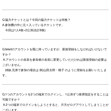
Q.協力チケットとは？今回の協力チケットは何枚？
A.参加費の中に元々入っているチケットです。
今回は1人4枚×2公演(合計8枚)
Q.teketのアカウントを既に持っていますが、新規登録をしなければいけないで
すか？
A.アカウントの名前を参加者の名前に変更していただければ新規登録の必要は
ございません。
姉妹,兄弟で参加の場合は 例)山田太郎・桃子 のように登録をお願いいたしま
す。
Q.1つのアカウントを2つの端末でログインし、1公演ずつ座席指定をすることは
可能ですか？
A.2つの端末でログインをしようとすると、片方がログアウトしてしまうことが
ございます。