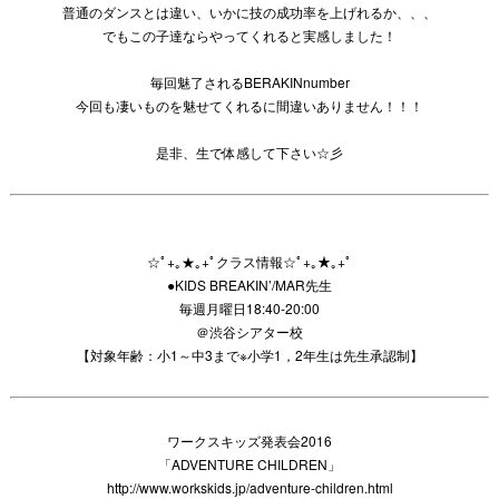
普通のダンスとは違い、いかに技の成功率を上げれるか、、、
でもこの子達ならやってくれると実感しました！
毎回魅了されるBERAKINnumber
今回も凄いものを魅せてくれるに間違いありません！！！
是非、生で体感して下さい☆彡
☆ﾟ+｡★｡+ﾟクラス情報☆ﾟ+｡★｡+ﾟ
●KIDS BREAKIN’
/MAR先生
毎週月曜日18:40-20:00
＠渋谷シアター校
【対象年齢：小1～中3まで※小学1，2年生は先生承認制】
ワークスキッズ発表会2016
「ADVENTURE CHILDREN」
http://www.workskids.jp/adventure-children.html