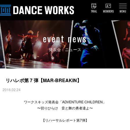
TRIAL
MEMBERS
MENU
event news
発表会：ニュース
リハレポ第 7 弾【MAR-BREAKIN】
2016.02.24
ワークスキッズ発表会「ADVENTURE CHILDREN」
〜切りひらけ 音と舞の勇者達よ〜
【リハーサルレボート第7弾】