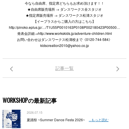
今なら自由席、指定席どちらもお求め頂けます！！
★自由席販売場所 → ダンスワークス全スタジオ
★指定席販売場所 → ダンスワークス松濤スタジオ
【イープラスからご購入の方はこちら】
http://pinoko.eplus.jp/…/T1U55P0010163P0108P002180423P00500…
発表会詳細→http://www.workskids.jp/adventure-children.html
お問い合わせはダンスワークス松濤校まで《0120-744-584》
kidscreation2010@yahoo.co.jp
記事一覧
WORKSHOPの最新記事
2026.07.15
夏踊祭 ~Summer Dance Festa 2026~
...もっと読む