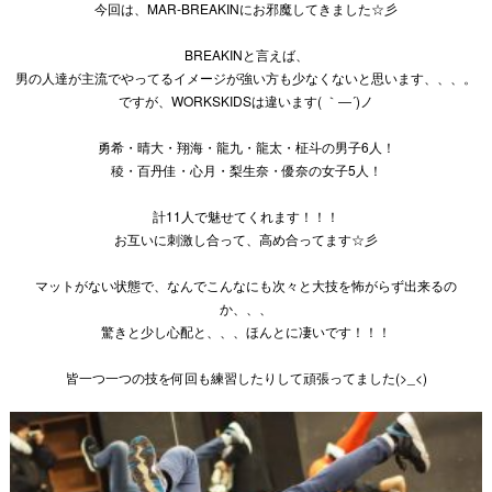
今回は、MAR-BREAKINにお邪魔してきました☆彡
BREAKINと言えば、
男の人達が主流でやってるイメージが強い方も少なくないと思います、、、。
ですが、WORKSKIDSは違います( ｀―´)ノ
勇希・晴大・翔海・龍九・龍太・柾斗の男子6人！
稜・百丹佳・心月・梨生奈・優奈の女子5人！
計11人で魅せてくれます！！！
お互いに刺激し合って、高め合ってます☆彡
マットがない状態で、なんでこんなにも次々と大技を怖がらず出来るの
か、、、
驚きと少し心配と、、、ほんとに凄いです！！！
皆一つ一つの技を何回も練習したりして頑張ってました(>_<)