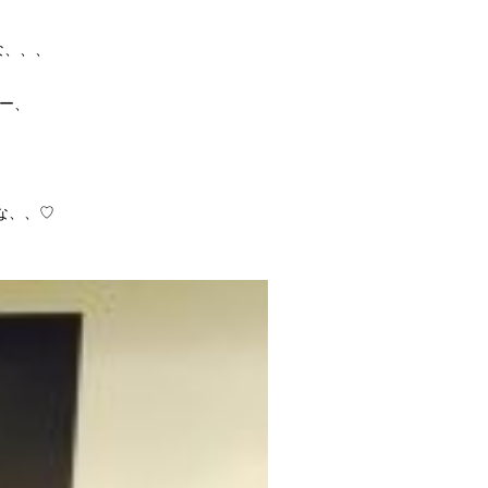
な、、、
サー、
な、、♡