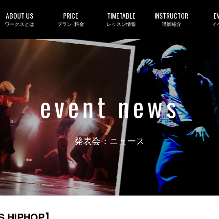
ABOUT US
PRICE
TIMETABLE
INSTRUCTOR
E
ワークスとは
プラン･料金
レッスン情報
講師紹介
イ
event news
発表会：ニュース
 HIPHOP】