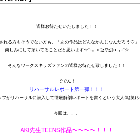
皆様お待たせいたしました！！
される方もそうでない方も、「あの作品はどんなかんじなんだろう♡」
楽しみにして頂いてることだと思います☆*:.｡. o(≧▽≦)o .｡.:*☆
そんなワークスキッズファンの皆様お待たせ致しました！！
ででん！
リハーサルレポート第一弾！！！
ッフがリハーサルに潜入して徹底解剖レポートを書くという大人気(笑)
今回は、、、
AKI先生TEENS作品〜〜〜〜！！！