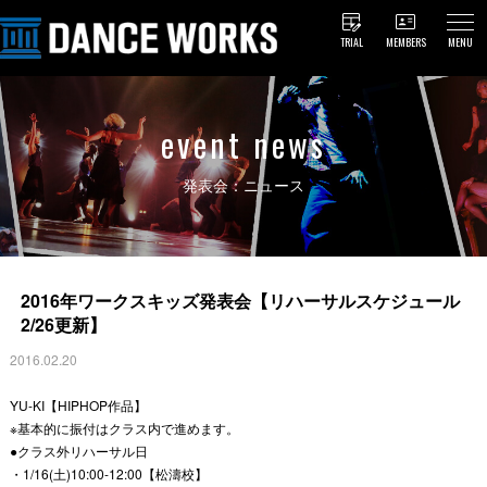
TRIAL
MEMBERS
MENU
event news
発表会：ニュース
2016年ワークスキッズ発表会【リハーサルスケジュール
2/26更新】
2016.02.20
YU-KI【HIPHOP作品】
※基本的に振付はクラス内で進めます。
●クラス外リハーサル日
・1/16(土)10:00-12:00【松濤校】