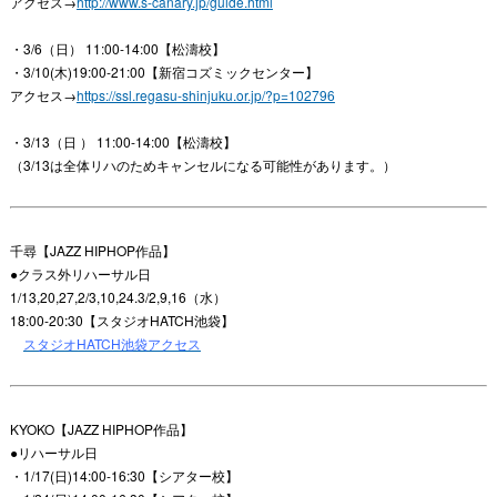
アクセス→
http://www.s-canary.jp/guide.html
・3/6（日） 11:00-14:00【松濤校】
・3/10(木)19:00-21:00【新宿コズミックセンター】
アクセス→
https://ssl.regasu-shinjuku.or.jp/?p=102796
・3/13（日 ） 11:00-14:00【松濤校】
（3/13は全体リハのためキャンセルになる可能性があります。）
千尋【JAZZ HIPHOP作品】
●クラス外リハーサル日
1/13,20,27,2/3,10,24.3/2,9,16（水）
18:00-20:30【スタジオHATCH池袋】
スタジオHATCH池袋アクセス
KYOKO【JAZZ HIPHOP作品】
●リハーサル日
・1/17(日)14:00-16:30【シアター校】